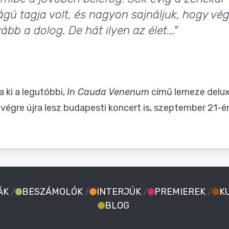
gú tagja volt, és nagyon sajnáljuk, hogy vé
bb a dolog. De hát ilyen az élet..."
 ki a legutóbbi,
In Cauda Venenum
című lemeze deluxe
 végre újra lesz budapesti koncert is,
szeptember 21-é
ÁK
/
BESZÁMOLÓK
/
INTERJÚK
/
PREMIEREK
/
K
BLOG