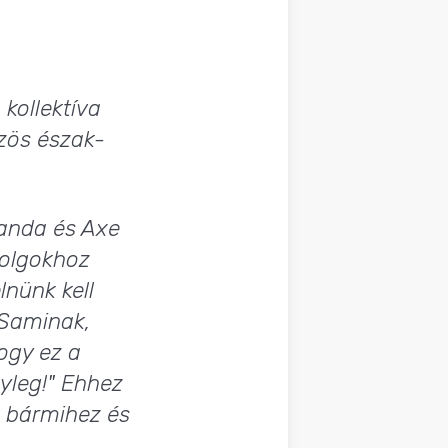
kollektíva
özös észak-
banda és Axe
dolgokhoz
nünk kell
 Saminak,
hogy ez a
yleg!" Ehhez
k bármihez és