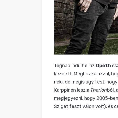
Tegnap indult el az
Opeth
ész
kezdett. Méghozzá azzal, ho
neki, de mégis úgy fest, hogy
Karppinen lesz a
Therion
ból, 
megjegyezni, hogy 2005-ben A
Sziget fesztiválon volt), és 