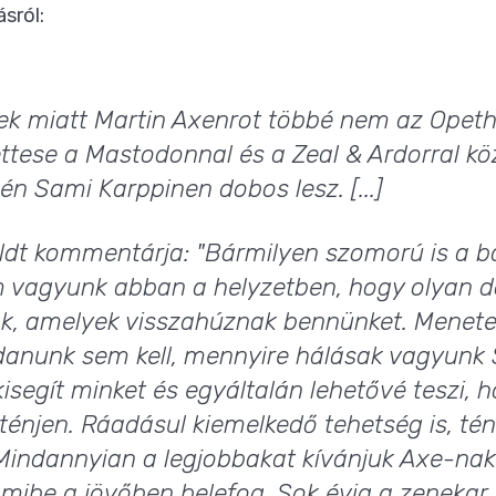
sról:
ek miatt Martin Axenrot többé nem az Opeth 
ettese a Mastodonnal és a Zeal & Ardorral k
én Sami Karppinen dobos lesz. [...]
eldt kommentárja: "Bármilyen szomorú is a 
m vagyunk abban a helyzetben, hogy olyan 
k, amelyek visszahúznak bennünket. Menetel
anunk sem kell, mennyire hálásak vagyunk
isegít minket és egyáltalán lehetővé teszi, 
énjen. Ráadásul kiemelkedő tehetség is, tén
"Mindannyian a legjobbakat kívánjuk Axe-na
mibe a jövőben belefog. Sok évig a zenekar