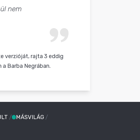
gül nem
 verzióját, rajta 3 eddig
n a Barba Negrában
.
ULT
/
MÁSVILÁG
/