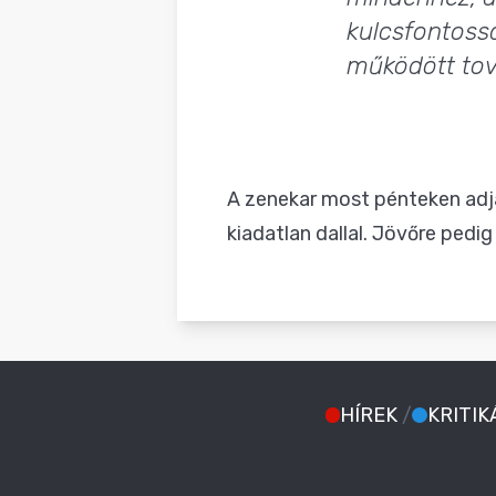
kulcsfontossá
működött tová
A zenekar most pénteken adja
kiadatlan dallal. Jövőre pedig
HÍREK
/
KRITIK