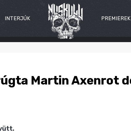
INTERJÚK
PREMIEREK
rúgta Martin Axenrot 
yütt.