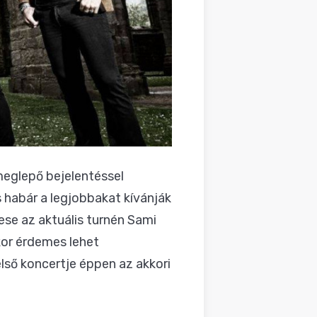
meglepő bejelentéssel
 habár a legjobbakat kívánják
ese az aktuális turnén Sami
kkor érdemes lehet
ső koncertje éppen az akkori