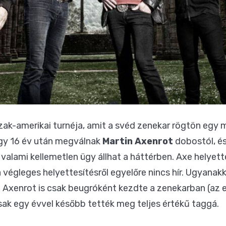
ak-amerikai turnéja, amit a svéd zenekar rögtön egy 
gy 16 év után megválnak
Martin Axenrot
dobostól, és
 valami kellemetlen ügy állhat a háttérben. Axe helyett
a végleges helyettesítésről egyelőre nincs hír. Ugyana
xenrot is csak beugróként kezdte a zenekarban (az el
csak egy évvel később tették meg teljes értékű taggá.