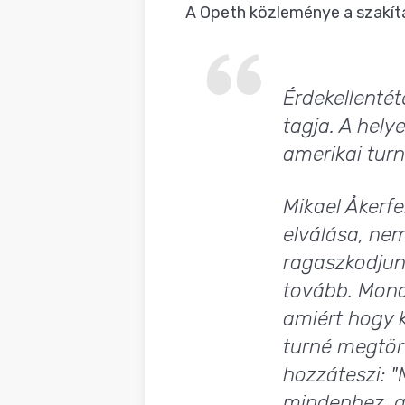
A Opeth közleménye a szakítá
Érdekellentét
tagja. A hely
amerikai turn
Mikael Åkerf
elválása, ne
ragaszkodjun
tovább. Mond
amiért hogy k
turné megtört
hozzáteszi: 
mindenhez, a