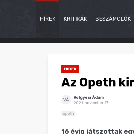
HÍREK
KRITIKÁK
BESZÁMOLÓK
HÍREK
KRITIKÁK
HÍREK
BESZÁMOLÓK
Az Opeth ki
INTERJÚK
Völgyesi Ádám
PREMIEREK
VÁ
2021. november 17.
KULT
opeth
MÁSVILÁG
16 évig játszottak eg