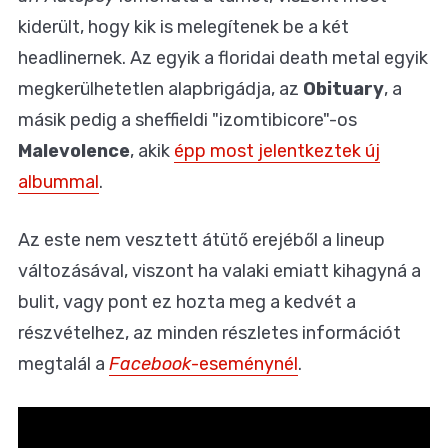
kiderült, hogy kik is melegítenek be a két
headlinernek. Az egyik a floridai death metal egyik
megkerülhetetlen alapbrigádja, az
Obituary
, a
másik pedig a sheffieldi "izomtibicore"-os
Malevolence
, akik
épp most jelentkeztek új
albummal
.
Az este nem vesztett átütő erejéből a lineup
változásával, viszont ha valaki emiatt kihagyná a
bulit, vagy pont ez hozta meg a kedvét a
részvételhez, az minden részletes információt
megtalál a
Facebook
-eseménynél
.