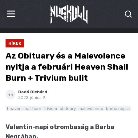
HÍREK
HÍREK
KRITIKÁK
Az Obituary és a Malevolence
BESZÁMOLÓK
nyitja a februári Heaven Shall
Burn + Trivium bulit
INTERJÚK
PREMIEREK
Radó Richárd
RR
2022. június 9.
KULT
heaven shall burn
trivium
obituary
malevolence
barba negra
MÁSVILÁG
Valentin-napi otrombaság a Barba
BLOG
Negrában.