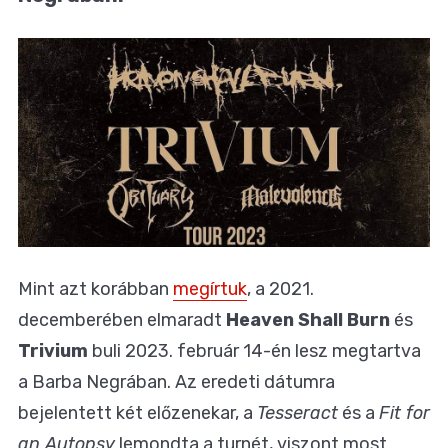
Mint azt korábban
megírtuk
, a 2021.
decemberében elmaradt
Heaven Shall Burn
és
Trivium
buli 2023. február 14-én lesz megtartva
a Barba Negrában. Az eredeti dátumra
bejelentett két előzenekar, a
Tesseract
és a
Fit for
an Autopsy
lemondta a turnét, viszont most