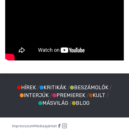
HÍREK
/
KRITIKÁK
/
BESZÁMOLÓK
/
INTERJÚK
/
PREMIEREK
/
KULT
/
MÁSVILÁG
/
BLOG
Impresszum
Médiaajánlat