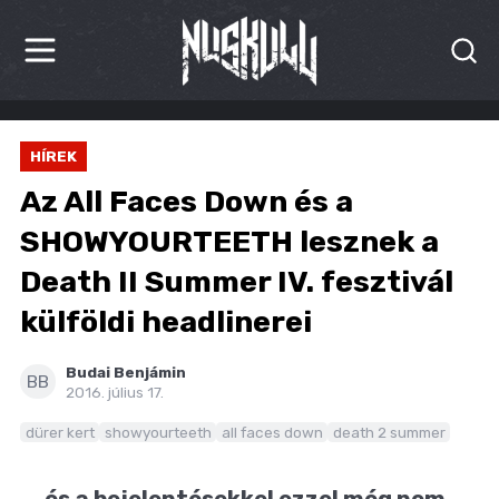
HÍREK
HÍREK
KRITIKÁK
Az All Faces Down és a
BESZÁMOLÓK
SHOWYOURTEETH lesznek a
Death II Summer IV. fesztivál
INTERJÚK
külföldi headlinerei
PREMIEREK
Budai Benjámin
KULT
BB
2016. július 17.
MÁSVILÁG
dürer kert
showyourteeth
all faces down
death 2 summer
BLOG
... és a bejelentésekkel ezzel még nem