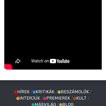
HÍREK
/
KRITIKÁK
/
BESZÁMOLÓK
/
INTERJÚK
/
PREMIEREK
/
KULT
/
MÁSVILÁG
/
BLOG