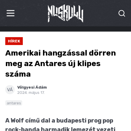
HÍREK
HÍREK
KRITIKÁK
Amerikai hangzással dörren
BESZÁMOLÓK
meg az Antares új klipes
száma
INTERJÚK
PREMIEREK
Völgyesi Ádám
VÁ
2024. május 17.
KULT
antares
MÁSVILÁG
A Wolf című dal a budapesti prog pop
BLOG
rock-banda harmadik lemezét vezeti