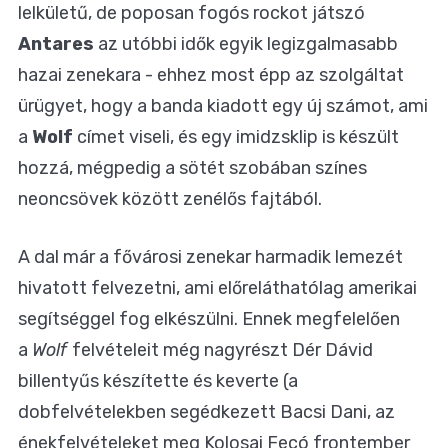
lelkületű, de poposan fogós rockot játszó
Antares
az utóbbi idők egyik legizgalmasabb
hazai zenekara - ehhez most épp az szolgáltat
ürügyet, hogy a banda kiadott egy új számot, ami
a
Wolf
címet viseli, és egy imidzsklip is készült
hozzá, mégpedig a sötét szobában színes
neoncsövek között zenélős fajtából.
A dal már a fővárosi zenekar harmadik lemezét
hivatott felvezetni, ami előreláthatólag amerikai
segítséggel fog elkészülni. Ennek megfelelően
a
Wolf
felvételeit még nagyrészt Dér Dávid
billentyűs készítette és keverte (a
dobfelvételekben segédkezett Bacsi Dani, az
énekfelvételeket meg Kolosai Fecó frontember