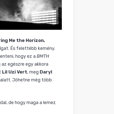
ring Me the Horizon,
lgat. És felettébb kemény.
elenteni, hogy ez a
BMTH
g az egészre egy akkora
t
Lil Uzi Vert
, meg
Daryl
c alatt. Jöhetne még több
dal, de hogy maga a lemez