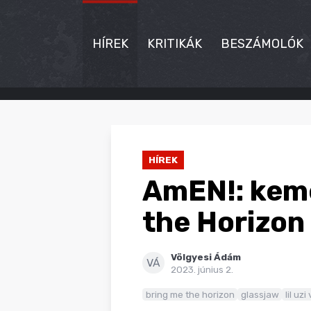
HÍREK
KRITIKÁK
BESZÁMOLÓK
HÍREK
KRITIKÁK
HÍREK
BESZÁMOLÓK
AmEN!: kemé
INTERJÚK
the Horizon
PREMIEREK
Völgyesi Ádám
KULT
VÁ
2023. június 2.
MÁSVILÁG
bring me the horizon
glassjaw
lil uzi