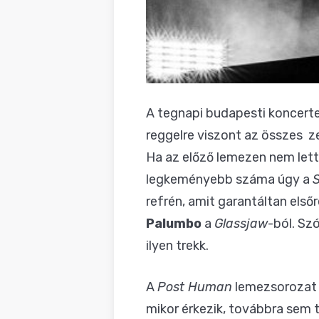
A tegnapi budapesti koncerte
reggelre viszont az összes z
Ha az előző lemezen nem lett
legkeményebb száma úgy a
refrén, amit garantáltan els
Palumbo
a
Glassjaw
-ból. Sz
ilyen trekk.
A
Post Human
lemezsorozat 
mikor érkezik, továbbra sem t