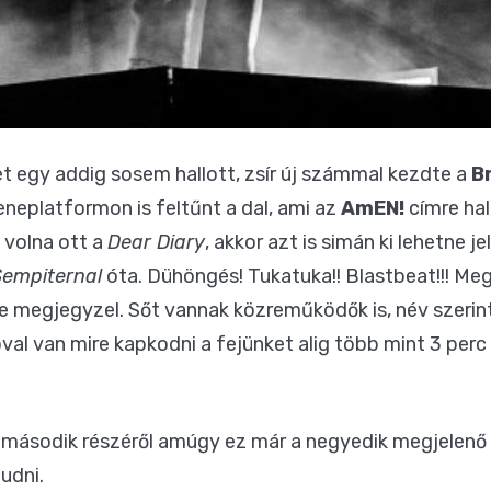
t egy addig sosem hallott, zsír új számmal kezdte a
B
eneplatformon is feltűnt a dal, ami az
AmEN!
címre hal
 volna ott a
Dear Diary
, akkor azt is simán ki lehetne j
Sempiternal
óta. Dühöngés! Tukatuka!! Blastbeat!!! Me
őre megjegyzel. Sőt vannak közreműködők is, név szerin
óval van mire kapkodni a fejünket alig több mint 3 per
második részéről amúgy ez már a negyedik megjelenő 
udni.