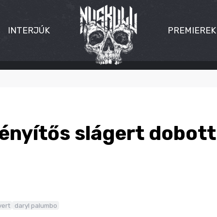
INTERJÚK
PREMIEREK
nyítős slágert dobott
 vert
daryl palumbo