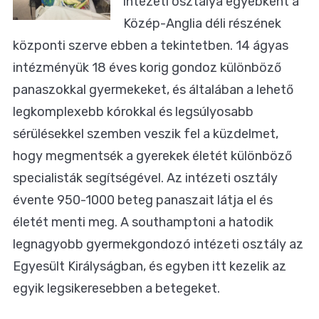
intézeti osztálya egyébként a
Közép-Anglia déli részének
központi szerve ebben a tekintetben. 14 ágyas
intézményük 18 éves korig gondoz különböző
panaszokkal gyermekeket, és általában a lehető
legkomplexebb kórokkal és legsúlyosabb
sérülésekkel szemben veszik fel a küzdelmet,
hogy megmentsék a gyerekek életét különböző
specialisták segítségével. Az intézeti osztály
évente 950-1000 beteg panaszait látja el és
életét menti meg. A southamptoni a hatodik
legnagyobb gyermekgondozó intézeti osztály az
Egyesült Királyságban, és egyben itt kezelik az
egyik legsikeresebben a betegeket.