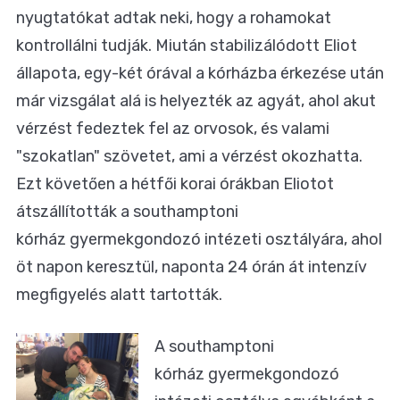
nyugtatókat adtak neki, hogy a rohamokat
kontrollálni tudják. Miután stabilizálódott Eliot
állapota, egy-két órával a kórházba érkezése után
már vizsgálat alá is helyezték az agyát, ahol akut
vérzést fedeztek fel az orvosok, és valami
"szokatlan" szövetet, ami a vérzést okozhatta.
Ezt követően a hétfői korai órákban Eliotot
átszállították a southamptoni
kórház gyermekgondozó intézeti osztályára, ahol
öt napon keresztül, naponta 24 órán át intenzív
megfigyelés alatt tartották.
A southamptoni
kórház gyermekgondozó