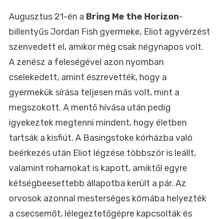
Augusztus 21-én a
Bring Me the Horizon
-
billentyűs Jordan Fish gyermeke, Eliot agyvérzést
szenvedett el, amikor még csak négynapos volt.
A zenész a feleségével azon nyomban
cselekedett, amint észrevették, hogy a
gyermekük sírása teljesen más volt, mint a
megszokott. A mentő hívása után pedig
igyekeztek megtenni mindent, hogy életben
tartsák a kisfiút. A Basingstoke kórházba való
beérkezés után Eliot légzése többször is leállt,
valamint rohamokat is kapott, amiktől egyre
kétségbeesettebb állapotba került a pár. Az
orvosok azonnal mesterséges kómába helyezték
a csecsemőt, lélegeztetőgépre kapcsolták és