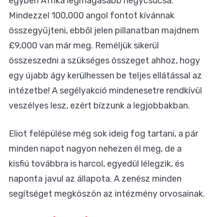
egyben Afrika legmagasabb hegycsúcsa.
Mindezzel 100,000 angol fontot kívánnak
összegyűjteni, ebből jelen pillanatban majdnem
£9,000 van már meg. Reméljük sikerül
összeszedni a szükséges összeget ahhoz, hogy
egy újabb ágy kerülhessen be teljes ellátással az
intézetbe! A segélyakció mindenesetre rendkívül
veszélyes lesz, ezért bízzunk a legjobbakban.
Eliot felépülése még sok ideig fog tartani, a pár
minden napot nagyon nehezen él meg, de a
kisfiú továbbra is harcol, egyedül lélegzik, és
naponta javul az állapota. A zenész minden
segítséget megköszön az intézmény orvosainak.