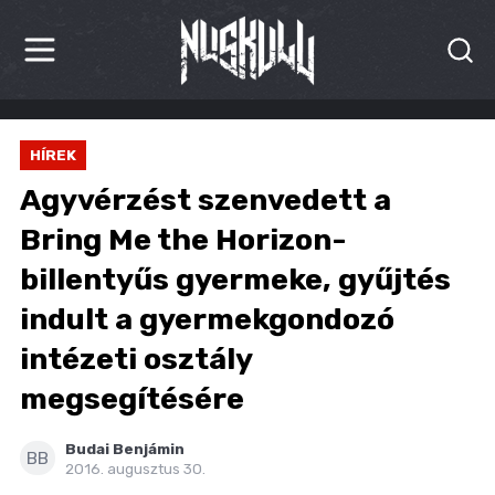
HÍREK
HÍREK
KRITIKÁK
Agyvérzést szenvedett a
BESZÁMOLÓK
Bring Me the Horizon-
billentyűs gyermeke, gyűjtés
INTERJÚK
indult a gyermekgondozó
PREMIEREK
intézeti osztály
KULT
megsegítésére
MÁSVILÁG
Budai Benjámin
BB
2016. augusztus 30.
BLOG