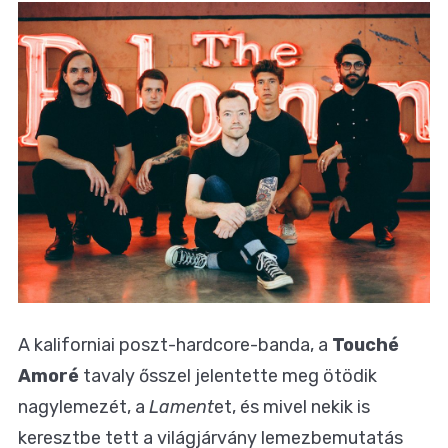
A kaliforniai poszt-hardcore-banda, a
Touché
Amoré
tavaly ősszel jelentette meg ötödik
nagylemezét, a
Lament
et, és mivel nekik is
keresztbe tett a világjárvány lemezbemutatás