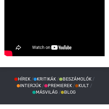
HÍREK
/
KRITIKÁK
/
BESZÁMOLÓK
/
INTERJÚK
/
PREMIEREK
/
KULT
/
MÁSVILÁG
/
BLOG