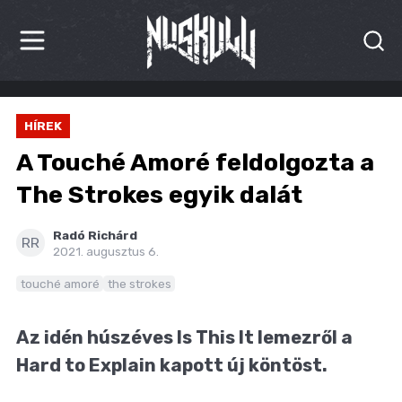
HÍREK
HÍREK
KRITIKÁK
A Touché Amoré feldolgozta a
BESZÁMOLÓK
The Strokes egyik dalát
INTERJÚK
Radó Richárd
RR
2021. augusztus 6.
PREMIEREK
touché amoré
the strokes
KULT
Az idén húszéves Is This It lemezről a
MÁSVILÁG
Hard to Explain kapott új köntöst.
BLOG