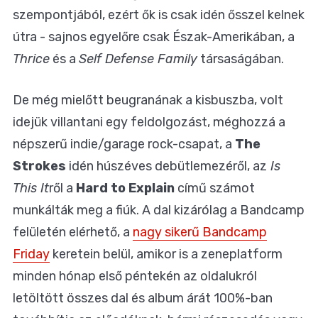
szempontjából, ezért ők is csak idén ősszel kelnek
útra - sajnos egyelőre csak Észak-Amerikában, a
Thrice
és a
Self Defense Family
társaságában.
De még mielőtt beugranának a kisbuszba, volt
idejük villantani egy feldolgozást, méghozzá a
népszerű indie/garage rock-csapat, a
The
Strokes
idén húszéves debütlemezéről, az
Is
This It
ről a
Hard to Explain
című számot
munkálták meg a fiúk. A dal kizárólag a Bandcamp
felületén elérhető, a
nagy sikerű Bandcamp
Friday
keretein belül, amikor is a zeneplatform
minden hónap első péntekén az oldalukról
letöltött összes dal és album árát 100%-ban