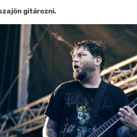
szajön gitározni.