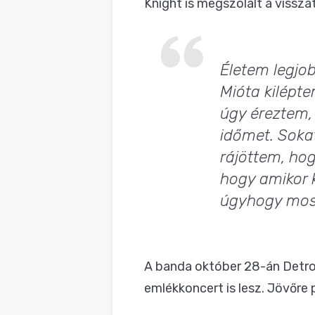
Knight is megszólalt a visszat
Életem legjob
Mióta kilépte
úgy éreztem,
időmet. Soka
rájöttem, hog
hogy amikor k
úgyhogy most 
A banda október 28-án Detroi
emlékkoncert is lesz. Jövőre 