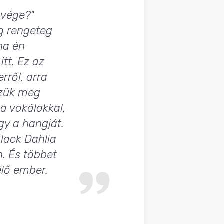
 vége?"
g rengeteg
ha én
itt. Ez az
rről, arra
ezzük meg
a vokálokkal,
gy a hangját.
lack Dahlia
n. És többet
élő ember.