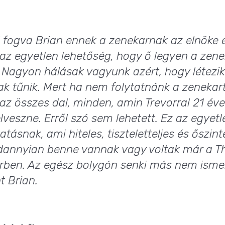
l fogva Brian ennek a zenekarnak az elnöke 
az egyetlen lehetőség, hogy ő legyen a zene
Nagyon hálásak vagyunk azért, hogy létezik 
k tűnik. Mert ha nem folytatnánk a zenekart
az összes dal, minden, amin Trevorral 21 éve
lveszne. Erről szó sem lehetett. Ez az egyet
tásnak, ami hiteles, tiszteletteljes és őszinte
ndannyian benne vannak vagy voltak már a T
rben. Az egész bolygón senki más nem ismer
t Brian.