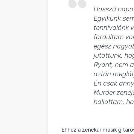
Hosszú napok
Egyikünk sem
tennivalónk v
fordultam vol
egész nagyobb
jutottunk, ho
Ryant, nem ak
aztán meglátj
Én csak anny
Murder zenéjé
hallottam, ho
Ehhez a zenekar másik gitáros