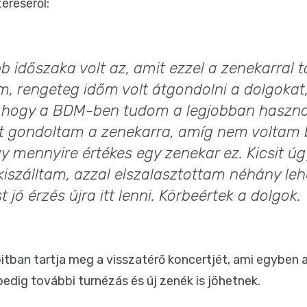
éréséről:
b időszaka volt az, amit ezzel a zenekarral t
m, rengeteg időm volt átgondolni a dolgokat
 hogy a BDM-ben tudom a legjobban haszno
t gondoltam a zenekarra, amíg nem voltam 
y mennyire értékes egy zenekar ez. Kicsit ú
iszálltam, azzal elszalasztottam néhány leh
jó érzés újra itt lenni. Körbeértek a dolgok.
tban tartja meg a visszatérő koncertjét, ami egyben a
pedig további turnézás és új zenék is jöhetnek.