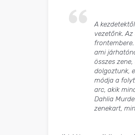
A kezdetektő
vezetőnk. Az 
frontembere. 
ami járhatóna
összes zene, 
dolgoztunk, e
módja a folyta
arc, akik mi
Dahlia Murde
zenekart, min