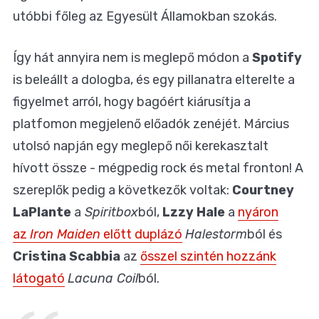
utóbbi főleg az Egyesült Államokban szokás.
Így hát annyira nem is meglepő módon a
Spotify
is beleállt a dologba, és egy pillanatra elterelte a
figyelmet arról, hogy bagóért kiárusítja a
platfomon megjelenő előadók zenéjét. Március
utolsó napján egy meglepő női kerekasztalt
hívott össze - mégpedig rock és metal fronton! A
szereplők pedig a következők voltak:
Courtney
LaPlante
a
Spiritbox
ból,
Lzzy Hale
a
nyáron
az
Iron Maiden
előtt duplázó
Halestorm
ból és
Cristina Scabbia
az
ősszel szintén hozzánk
látogató
Lacuna Coil
ból.