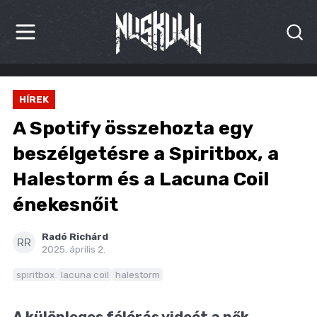
HÍREK
HÍREK
KRITIKÁK
A Spotify összehozta egy
BESZÁMOLÓK
beszélgetésre a Spiritbox, a
Halestorm és a Lacuna Coil
INTERJÚK
énekesnőit
PREMIEREK
Radó Richárd
KULT
RR
2025. április 2.
MÁSVILÁG
spiritbox
lacuna coil
halestorm
BLOG
A különleges félórás videót a nők