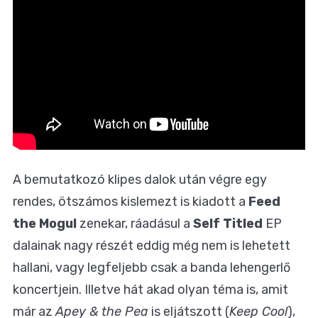
A bemutatkozó klipes dalok után végre egy
rendes, ötszámos kislemezt is kiadott a
Feed
the Mogul
zenekar, ráadásul a
Self Titled
EP
dalainak nagy részét eddig még nem is lehetett
hallani, vagy legfeljebb csak a banda lehengerlő
koncertjein. Illetve hát akad olyan téma is, amit
már az
Apey & the Pea
is eljátszott (
Keep Cool
),