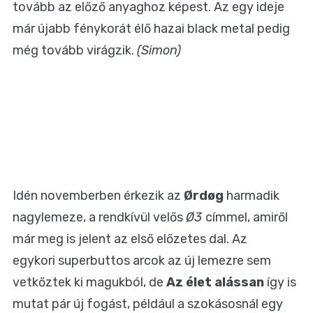
tovább az előző anyaghoz képest. Az egy ideje
már újabb fénykorát élő hazai black metal pedig
még tovább virágzik.
(Simon)
Idén novemberben érkezik az
Ørdøg
harmadik
nagylemeze, a rendkívül velős
Ø3
címmel, amiről
már meg is jelent az első előzetes dal. Az
egykori superbuttos arcok az új lemezre sem
vetkőztek ki magukból, de
Az élet alássan
így is
mutat pár új fogást, például a szokásosnál egy