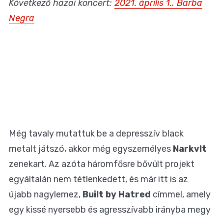
Következő hazai koncert:
2021. április 1., Barba
Negra
Még tavaly
mutattuk be
a depresszív black
metalt játszó, akkor még egyszemélyes
Narkvlt
zenekart. Az azóta háromfősre bővült projekt
egyáltalán nem tétlenkedett, és már itt is az
újabb nagylemez,
Built by Hatred
címmel, amely
egy kissé nyersebb és agresszívabb irányba megy