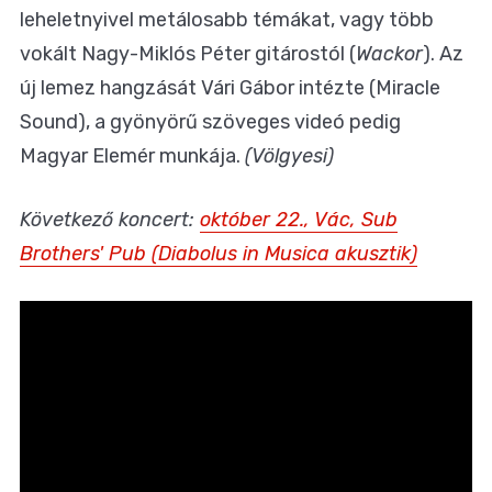
leheletnyivel metálosabb témákat, vagy több
vokált Nagy-Miklós Péter gitárostól (
Wackor
). Az
új lemez hangzását Vári Gábor intézte (Miracle
Sound), a gyönyörű szöveges videó pedig
Magyar Elemér munkája.
(Völgyesi)
Következő koncert:
október 22., Vác, Sub
Brothers' Pub (Diabolus in Musica akusztik)