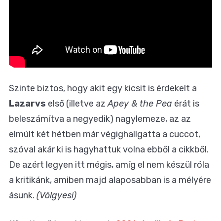
Szinte biztos, hogy akit egy kicsit is érdekelt a
Lazarvs
első (illetve az
Apey & the Pea
érát is
beleszámítva a negyedik) nagylemeze, az az
elmúlt két hétben már végighallgatta a cuccot,
szóval akár ki is hagyhattuk volna ebből a cikkből.
De azért legyen itt mégis, amíg el nem készül róla
a kritikánk, amiben majd alaposabban is a mélyére
ásunk.
(Völgyesi)