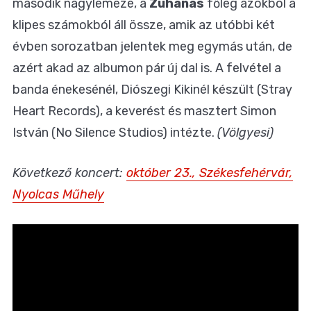
második nagylemeze, a
Zuhanás
főleg azokból a
klipes számokból áll össze, amik az utóbbi két
évben sorozatban jelentek meg egymás után, de
azért akad az albumon pár új dal is. A felvétel a
banda énekesénél, Diószegi Kikinél készült (Stray
Heart Records), a keverést és masztert Simon
István (No Silence Studios) intézte.
(Völgyesi)
Következő koncert:
október 23., Székesfehérvár,
Nyolcas Műhely