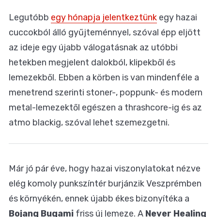
Legutóbb
egy hónapja jelentkeztünk
egy hazai
cuccokból álló gyűjteménnyel, szóval épp eljött
az ideje egy újabb válogatásnak az utóbbi
hetekben megjelent dalokból, klipekből és
lemezekből. Ebben a körben is van mindenféle a
menetrend szerinti stoner-, poppunk- és modern
metal-lemezektől egészen a thrashcore-ig és az
atmo blackig, szóval lehet szemezgetni.
Már jó pár éve, hogy hazai viszonylatokat nézve
elég komoly punkszíntér burjánzik Veszprémben
és környékén, ennek újabb ékes bizonyítéka a
Bojang Bugami
friss új lemeze. A
Never Healing