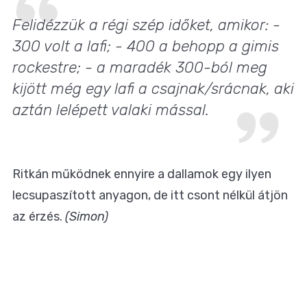
Felidézzük a régi szép időket, amikor: -
300 volt a lafi; - 400 a behopp a gimis
rockestre; - a maradék 300-ból meg
kijött még egy lafi a csajnak/srácnak, aki
aztán lelépett valaki mással.
Ritkán működnek ennyire a dallamok egy ilyen
lecsupaszított anyagon, de itt csont nélkül átjön
az érzés.
(Simon)