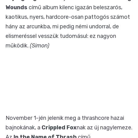
Wounds
című album kilenc igazán beleszarós,
kaotikus, nyers, hardcore-osan pattogós számot
hány az arcunkba, mi pedig némi undorral, de
elismeréssel vesszük tudomásul: ez nagyon
működik.
(Simon)
November 1-jén jelenik meg a thrashcore hazai
bajnokának, a
Crippled Fox
nak az új nagylemeze.
Az
In the Name of Thrash
című,