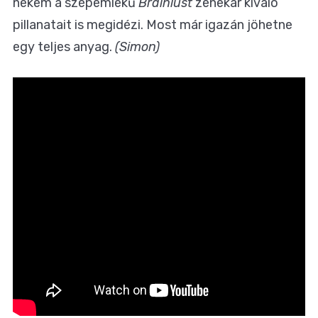
nekem a szépemlékű
Brainlust
zenekar kiváló
pillanatait is megidézi. Most már igazán jöhetne
egy teljes anyag.
(Simon)