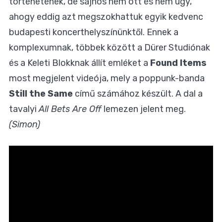
történetének, de sajnos nem ott és nem úgy,
ahogy eddig azt megszokhattuk egyik kedvenc
budapesti koncerthelyszínünktől. Ennek a
komplexumnak, többek között a Dürer Studiónak
és a Keleti Blokknak állít emléket a
Found Items
most megjelent videója, mely a poppunk-banda
Still the Same
című számához készült. A dal a
tavalyi
All Bets Are Off
lemezen jelent meg.
(Simon)