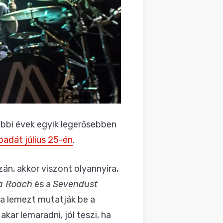
óbbi évek egyik legerősebben
padát július 25-én
.
án, akkor viszont olyannyira,
a Roach
és a
Sevendust
 a lemezt mutatják be a
kar lemaradni, jól teszi, ha