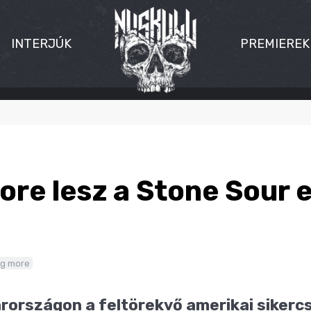
INTERJÚK
PREMIEREK
ore lesz a Stone Sour 
ng more
arországon a feltörekvő amerikai sikerc