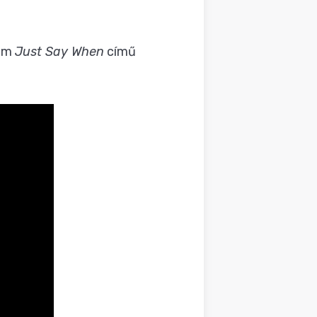
bum
Just Say When
című