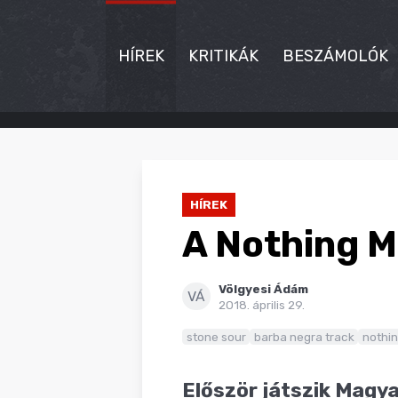
HÍREK
KRITIKÁK
BESZÁMOLÓK
HÍREK
KRITIKÁK
HÍREK
BESZÁMOLÓK
A Nothing M
INTERJÚK
Völgyesi Ádám
PREMIEREK
VÁ
2018. április 29.
KULT
stone sour
barba negra track
nothi
MÁSVILÁG
Először játszik Magy