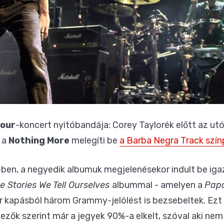
Sour
-koncert nyitóbandája: Corey Taylorék előtt az ut
, a
Nothing More
melegíti be
a Barba Negra Track szín
ben, a negyedik albumuk megjelenésekor indult be igaz
e Stories We Tell Ourselves
albummal - amelyen a
Pap
r kapásból három Grammy-jelölést is bezsebeltek. Ezt
ezők szerint már a jegyek 90%-a elkelt, szóval aki nem a