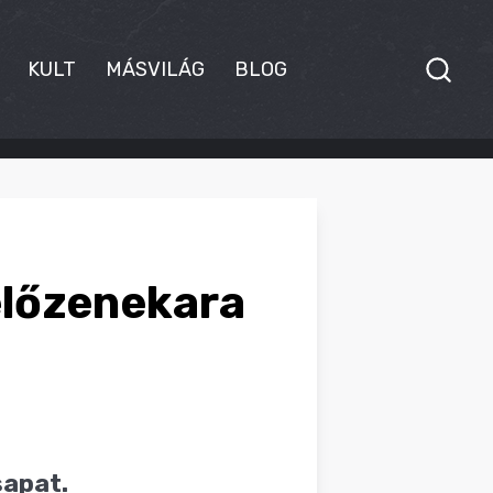
KULT
MÁSVILÁG
BLOG
előzenekara
sapat.