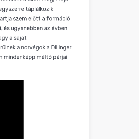
egyszerre táplálkozik
rtja szem előtt a formáció
ki, és ugyanebben az évben
agy a saját
lnek a norvégok a Dillinger
en mindenképp méltó párjai