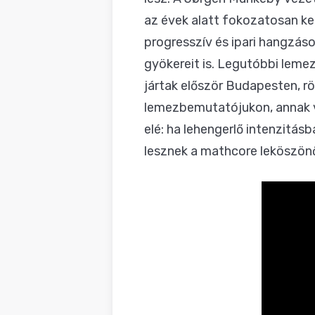
az évek alatt fokozatosan kem
progresszív és ipari hangzáso
gyökereit is. Legutóbbi leme
jártak először Budapesten, rö
lemezbemutatójukon, annak va
elé: ha lehengerlő intenzitá
lesznek a mathcore leköszönő 