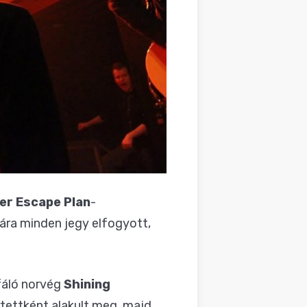
ger Escape Plan
-
jára minden jegy elfogyott,
fáló norvég
Shining
ettként alakult meg, majd