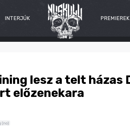
INTERJÚK
PREMIEREK
ning lesz a telt házas D
rt előzenekara
g (no)