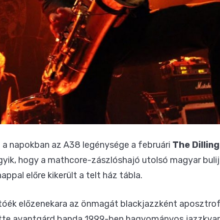
tt a napokban az A38 legénysége a februári
The Dillin
egyik, hogy a mathcore-zászlóshajó utolsó magyar buli
ppal előre kikerült a telt ház tábla.
iatóék előzenekara az önmagát blackjazzként aposztro
tte avantgárd banda 1999-ben hagyományos jazzkvart