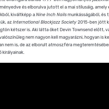
ényedve és elborulva jutott el a mai stílusáig, amely 
kból, kiváltképp a
Nine Inch Nails
munkásságából, és ta
zük, az
International Blackjazz Society
2015-ben jött 
gtön kétszer is. Aki látta őket Devin Townsend előtt, v
lószínűleg nem nagyon kell magyarázni, hogyan is kerü
sban nem is, de az elborult atmoszféra megteremtéséb
királyainak.