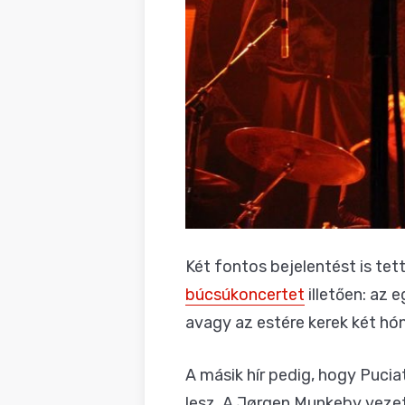
Két fontos bejelentést is te
búcsúkoncertet
illetően: az 
avagy az estére kerek két hóna
A másik hír pedig, hogy Puc
lesz. A Jørgen Munkeby veze