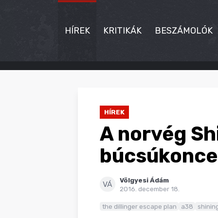
HÍREK
KRITIKÁK
BESZÁMOLÓK
HÍREK
KRITIKÁK
HÍREK
BESZÁMOLÓK
A norvég Shi
INTERJÚK
búcsúkonce
PREMIEREK
Völgyesi Ádám
KULT
VÁ
2016. december 18.
MÁSVILÁG
the dillinger escape plan
a38
shinin