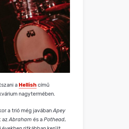
tszani a
Hellish
című
 Akvárium nagytermében.
or a trió még javában
Apey
t az
Abraham
és a
Pothead
,
i években ritkábban került