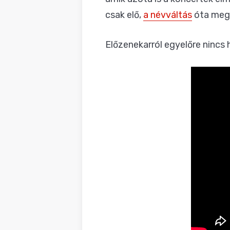
csak elő,
a névváltás
óta meg 
Előzenekarról egyelőre nincs h