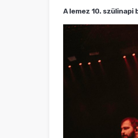
BLOG
A lemez 10. szülinapi 