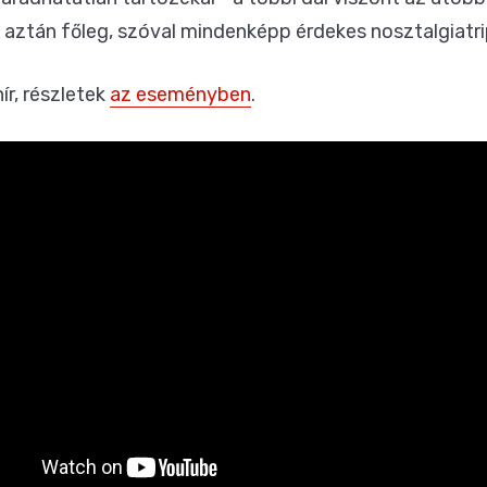
aztán főleg, szóval mindenképp érdekes nosztalgiatrip
ír, részletek
az eseményben
.