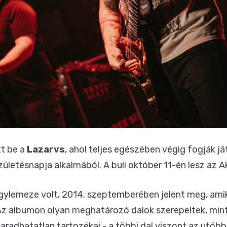
tt be a
Lazarvs
, ahol teljes egészében végig fogják já
zületésnapja alkalmából. A buli október 11-én lesz az
ylemeze volt, 2014. szeptemberében jelent meg, amik
z albumon olyan meghatározó dalok szerepeltek, min
aradhatatlan tartozékai - a többi dal viszont az utóbb