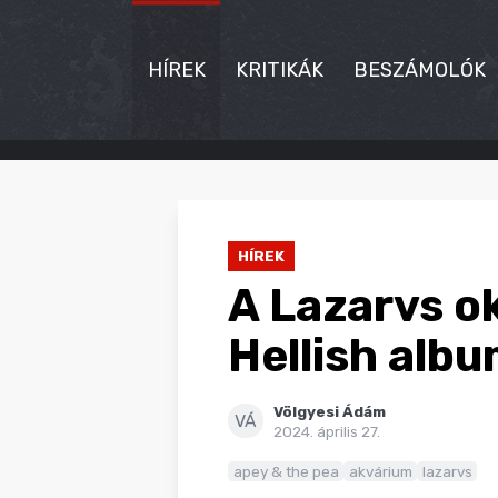
HÍREK
KRITIKÁK
BESZÁMOLÓK
HÍREK
KRITIKÁK
HÍREK
BESZÁMOLÓK
A Lazarvs o
INTERJÚK
Hellish alb
PREMIEREK
Völgyesi Ádám
KULT
VÁ
2024. április 27.
MÁSVILÁG
apey & the pea
akvárium
lazarvs