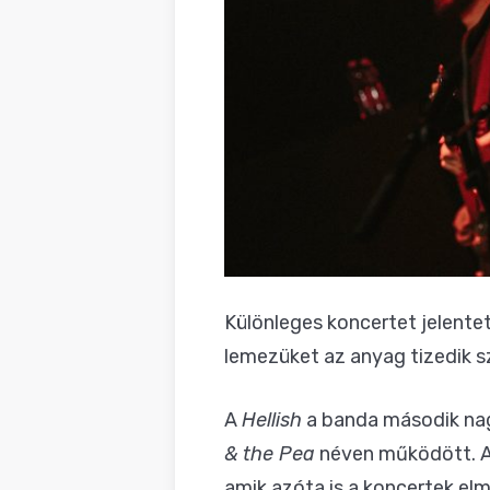
Különleges koncertet jelente
lemezüket az anyag tizedik s
A
Hellish
a banda második nag
& the Pea
néven működött. A
amik azóta is a koncertek elm