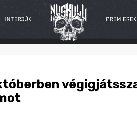
INTERJÚK
PREMIEREK
któberben végigjátssza
umot