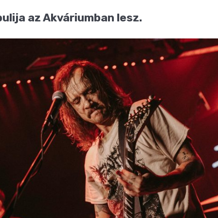
bulija az Akváriumban lesz.