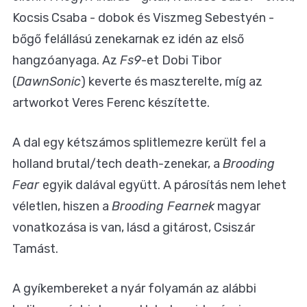
Kocsis Csaba - dobok és Viszmeg Sebestyén -
bőgő felállású zenekarnak ez idén az első
hangzóanyaga. Az
Fs9
-et Dobi Tibor
(
DawnSonic
) keverte és maszterelte, míg az
artworkot Veres Ferenc készítette.
A dal egy kétszámos splitlemezre került fel a
holland brutal/tech death-zenekar, a
Brooding
Fear
egyik dalával együtt. A párosítás nem lehet
véletlen, hiszen a
Brooding Fearnek
magyar
vonatkozása is van, lásd a gitárost, Csiszár
Tamást.
A gyíkembereket a nyár folyamán az alábbi