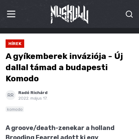
HÍREK
HÍREK
KRITIKÁK
A gyíkemberek inváziója - Új
BESZÁMOLÓK
dallal támad a budapesti
Komodo
INTERJÚK
PREMIEREK
Radó Richárd
RR
2022. május 17.
KULT
komodo
MÁSVILÁG
A groove/death-zenekar a holland
BLOG
Brooding Fearrel adott ki egy