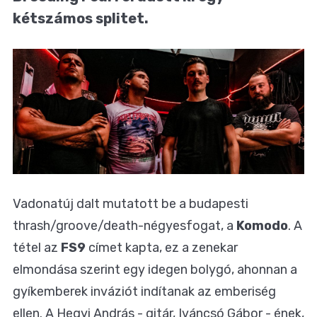
kétszámos splitet.
Vadonatúj dalt mutatott be a budapesti
thrash/groove/death-négyesfogat, a
Komodo
. A
tétel az
FS9
címet kapta, ez a zenekar
elmondása szerint egy idegen bolygó, ahonnan a
gyíkemberek inváziót indítanak az emberiség
ellen. A Hegyi András - gitár, Iváncsó Gábor - ének,