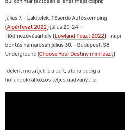
bulikon már biztosan el lehet majd csípni:
július 7. - Lakitelek, Tőserdő Autóskemping
(
Alpárfeszt 2022
) július 20-24. -
Hódmezővásárhely (
Lowland Feszt 2022
) - napi
bontás hamarosan július 30. - Budapest, S8
Underground (
Choose Your Destiny minifeszt
)
Idelent mutatjuk is a dalt, utána pedig a
hollandokkal közös teljes kiadványt is: