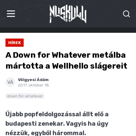
HÍREK
HÍREK
KRITIKÁK
A Down for Whatever metálba
BESZÁMOLÓK
mártotta a Wellhello slágereit
INTERJÚK
Völgyesi Ádám
VÁ
2017. október 18.
PREMIEREK
down for whatever
KULT
Újabb popfeldolgozással állt elő a
MÁSVILÁG
budapesti zenekar. Vagyis ha úgy
BLOG
nézzük, egyből hárommal.