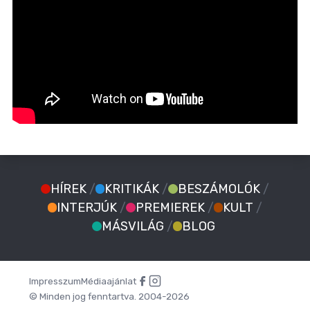
HÍREK
/
KRITIKÁK
/
BESZÁMOLÓK
/
INTERJÚK
/
PREMIEREK
/
KULT
/
MÁSVILÁG
/
BLOG
Impresszum
Médiaajánlat
© Minden jog fenntartva. 2004-2026