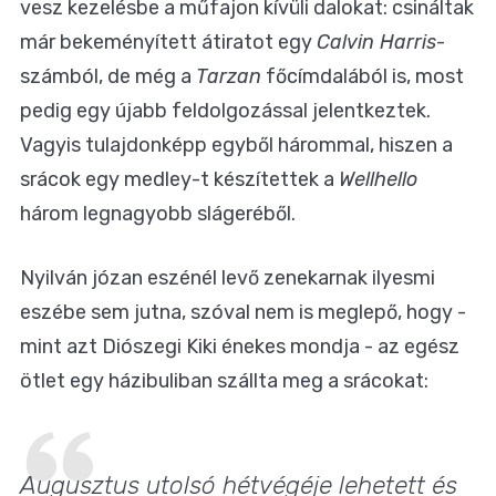
vesz kezelésbe a műfajon kívüli dalokat: csináltak
már bekeményített átiratot egy
Calvin Harris
-
számból, de még a
Tarzan
főcímdalából is, most
pedig egy újabb feldolgozással jelentkeztek.
Vagyis tulajdonképp egyből hárommal, hiszen a
srácok egy medley-t készítettek a
Wellhello
három legnagyobb slágeréből.
Nyilván józan eszénél levő zenekarnak ilyesmi
eszébe sem jutna, szóval nem is meglepő, hogy -
mint azt Diószegi Kiki énekes mondja - az egész
ötlet egy házibuliban szállta meg a srácokat:
Augusztus utolsó hétvégéje lehetett és