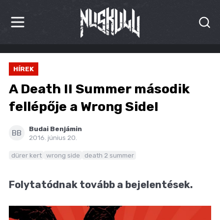
HÍREK
HÍREK
KRITIKÁK
A Death II Summer második
BESZÁMOLÓK
fellépője a Wrong Side!
INTERJÚK
Budai Benjámin
BB
2016. június 20.
PREMIEREK
dürer kert
wrong side
death 2 summer
KULT
Folytatódnak tovább a bejelentések.
MÁSVILÁG
BLOG