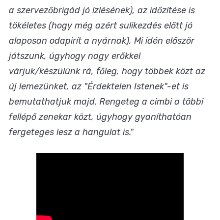
a szervezőbrigád jó ízlésének), az időzítése is
tökéletes (hogy még azért sulikezdés előtt jó
alaposan odapirít a nyárnak), Mi idén először
játszunk, úgyhogy nagy erőkkel
várjuk/készülünk rá, főleg, hogy többek közt az
új lemezünket, az "Érdektelen Istenek"-et is
bemutathatjuk majd. Rengeteg a cimbi a többi
fellépő zenekar közt, úgyhogy gyaníthatóan
fergeteges lesz a hangulat is."