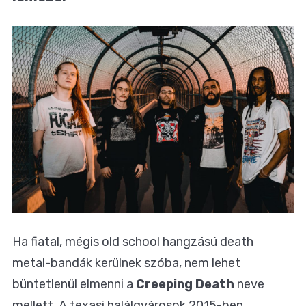
Ha fiatal, mégis old school hangzású death
metal-bandák kerülnek szóba, nem lehet
büntetlenül elmenni a
Creeping Death
neve
mellett. A texasi halálgyárosok 2015-ben