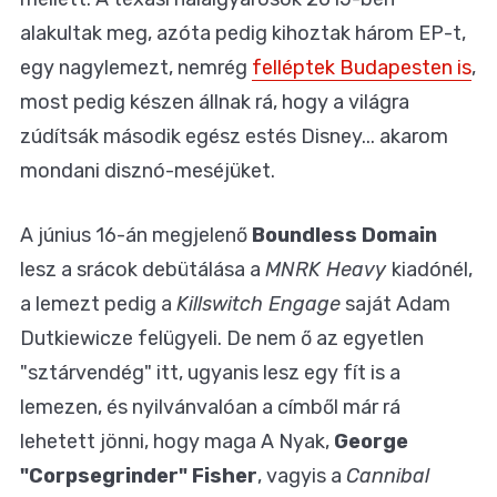
alakultak meg, azóta pedig kihoztak három EP-t,
egy nagylemezt, nemrég
felléptek Budapesten is
,
most pedig készen állnak rá, hogy a világra
zúdítsák második egész estés Disney... akarom
mondani disznó-meséjüket.
A június 16-án megjelenő
Boundless Domain
lesz a srácok debütálása a
MNRK Heavy
kiadónél,
a lemezt pedig a
Killswitch Engage
saját Adam
Dutkiewicze felügyeli. De nem ő az egyetlen
"sztárvendég" itt, ugyanis lesz egy fít is a
lemezen, és nyilvánvalóan a címből már rá
lehetett jönni, hogy maga A Nyak,
George
"Corpsegrinder" Fisher
, vagyis a
Cannibal