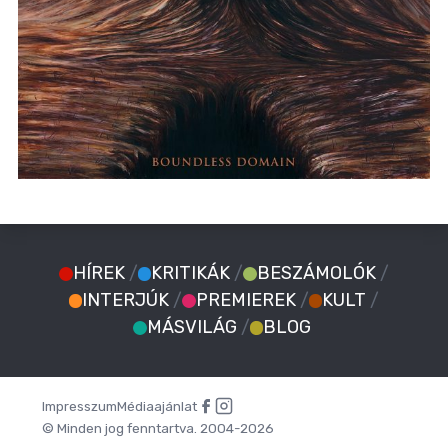
HÍREK
/
KRITIKÁK
/
BESZÁMOLÓK
/
INTERJÚK
/
PREMIEREK
/
KULT
/
MÁSVILÁG
/
BLOG
Impresszum
Médiaajánlat
© Minden jog fenntartva. 2004-2026