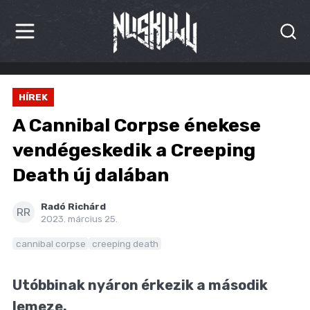
HÍREK
HÍREK
KRITIKÁK
A Cannibal Corpse énekese
BESZÁMOLÓK
vendégeskedik a Creeping
Death új dalában
INTERJÚK
PREMIEREK
Radó Richárd
RR
2023. március 25.
KULT
cannibal corpse
creeping death
MÁSVILÁG
Utóbbinak nyáron érkezik a második
BLOG
lemeze.