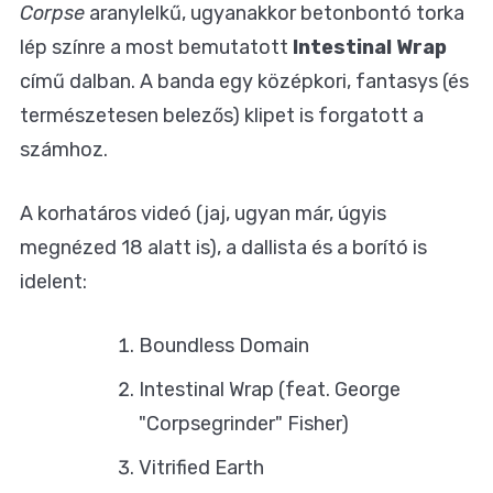
Corpse
aranylelkű, ugyanakkor betonbontó torka
lép színre a most bemutatott
Intestinal Wrap
című dalban. A banda egy középkori, fantasys (és
természetesen belezős) klipet is forgatott a
számhoz.
A korhatáros videó (jaj, ugyan már, úgyis
megnézed 18 alatt is), a dallista és a borító is
idelent:
Boundless Domain
Intestinal Wrap (feat. George
"Corpsegrinder" Fisher)
Vitrified Earth