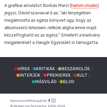
A grafikai arculatot Borbás Marci (
harom.studio
)
jegyzi, Dávid szavaival ő az, "aki lényegében
megálmodta az egész könyvet úgy, hogy az
albumszerű lehessen, nélküle aligha lenne majd
kézzelfogható ez az egész." Emellett a kiadvány
megjelenését a Hangőr Egyesület is támogatta.
HÍREK
/
KRITIKÁK
/
BESZÁMOLÓK
/
INTERJÚK
/
PREMIEREK
/
KULT
/
MÁSVILÁG
/
BLOG
Impresszum
Médiaajánlat
© Minden jog fenntartva. 2004-2026