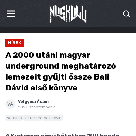
HÍREK
HÍREK
KRITIKÁK
A 2000 utáni magyar
BESZÁMOLÓK
underground meghatározó
lemezeit gyűjti össze Bali
INTERJÚK
Dávid első könyve
PREMIEREK
Völgyesi Ádám
KULT
VÁ
2021. szeptember 7.
MÁSVILÁG
satelles
kisterem
bali dávid
BLOG
A Kisterem című kötetben 100 banda