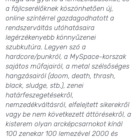
a fájlcserélőknek köszönhetően új,
online színtérrel gazdagodhatott a
rendszerváltás utóhatásaira
legérzékenyebb könnyűzenei
szubkutúra. Legyen szó a
hardcore/punkról, a MySpace-korszak
sajátos műfajairól, a metal szélsőséges
hangzásairól (doom, death, thrash,
black, sludge, stb.), zenei
határfeszegetésekről,
nemzedékváltásról, elfelejtett sikerekről
vagy be nem következett áttörésekről, a
kisterem olyan arcképcsarnokot kínál
100 zenekar 100 lemezével 2000 és