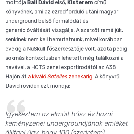
mottója
Bali Dávid
első,
Kisterem
című
könyvének, ami az ezredforduló utáni magyar
underground belső formálódát és
generációváltását vizsgálja.
A szerzőt reméljük,
senkinek nem kell bemutatnunk, mivel korábban
évekig a NuSkull főszerkesztője volt, azóta pedig
sokmás kontextusban lehetett még találkozni a
nevével, a HOTS zenei exportirodától az A38
Hajón át
a kiváló
Satelles
zenekarig
. A könyvről
Dávid röviden ezt mondja:
Igyekeztem az elmúlt húsz év hazai
keményzenei undergroundjának emléket
állítani úgy, hogy 100 (szerintem)