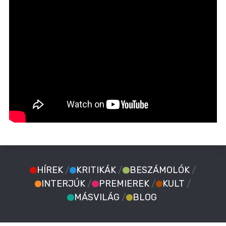
HÍREK
/
KRITIKÁK
/
BESZÁMOLÓK
/
INTERJÚK
/
PREMIEREK
/
KULT
/
MÁSVILÁG
/
BLOG