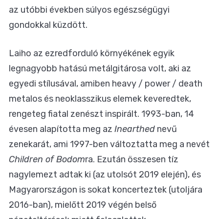
az utóbbi években súlyos egészségügyi
gondokkal küzdött.
Laiho az ezredforduló környékének egyik
legnagyobb hatású metálgitárosa volt, aki az
egyedi stílusával, amiben heavy / power / death
metalos és neoklasszikus elemek keveredtek,
rengeteg fiatal zenészt inspirált. 1993-ban, 14
évesen alapította meg az
Inearthed
nevű
zenekarát, ami 1997-ben változtatta meg a nevét
Children of Bodom
ra. Ezután összesen tíz
nagylemezt adtak ki (az utolsót 2019 elején), és
Magyarországon is sokat koncerteztek (utoljára
2016-ban), mielőtt 2019 végén belső