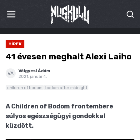
HÍREK
HÍREK
KRITIKÁK
41 évesen meghalt Alexi Laiho
BESZÁMOLÓK
Völgyesi Ádám
VÁ
2021. január 4.
INTERJÚK
children of bodom
bodom after midnight
PREMIEREK
A Children of Bodom frontembere
KULT
súlyos egészségügyi gondokkal
MÁSVILÁG
küzdött.
BLOG