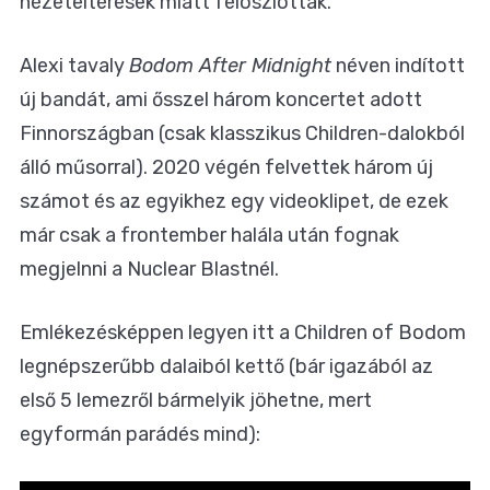
nézeteltérések miatt feloszlottak.
Alexi tavaly
Bodom After Midnight
néven indított
új bandát, ami ősszel három koncertet adott
Finnországban (csak klasszikus Children-dalokból
álló műsorral). 2020 végén felvettek három új
számot és az egyikhez egy videoklipet, de ezek
már csak a frontember halála után fognak
megjelnni a Nuclear Blastnél.
Emlékezésképpen legyen itt a Children of Bodom
legnépszerűbb dalaiból kettő (bár igazából az
első 5 lemezről bármelyik jöhetne, mert
egyformán parádés mind):