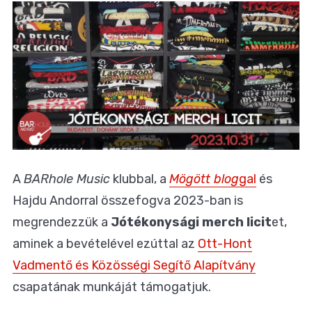
A
BARhole Music
klubbal, a
Mögött blog
gal
és
Hajdu Andorral összefogva 2023-ban is
megrendezzük a
Jótékonysági merch licit
et,
aminek a bevételével ezúttal az
Ott-Hont
Vadmentő és Közösségi Segítő Alapítvány
csapatának munkáját támogatjuk.