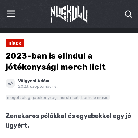
HÍREK
HÍREK
KRITIKÁK
2023-ban is elindul a
BESZÁMOLÓK
jótékonysági merch licit
INTERJÚK
Völgyesi Ádám
VÁ
2023. szeptember 5.
PREMIEREK
mögött blog
jótékonysági merch licit
barhole music
KULT
Zenekaros pólókkal és egyebekkel egy jó
MÁSVILÁG
ügyért.
BLOG