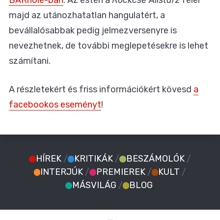
BARhole-ban
. Az estén a
Rockcsé Allstarz
felel
majd az utánozhatatlan hangulatért, a
bevállalósabbak pedig jelmezversenyre is
nevezhetnek, de további meglepetésekre is lehet
számítani.
A részletekért és friss információkért kövesd
a
facebookos eseményt
!
HÍREK
/
KRITIKÁK
/
BESZÁMOLÓK
/
INTERJÚK
/
PREMIEREK
/
KULT
/
MÁSVILÁG
/
BLOG