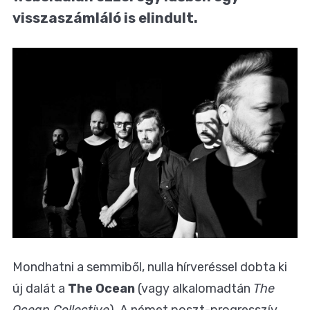
visszaszámláló is elindult.
Mondhatni a semmiből, nulla hírveréssel dobta ki
új dalát a
The Ocean
(vagy alkalomadtán
The
Ocean Collective
). A német poszt-progresszív