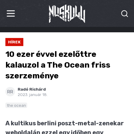
HÍREK
HÍREK
KRITIKÁK
10 ezer évvel ezelőttre
BESZÁMOLÓK
kalauzol a The Ocean friss
szerzeménye
INTERJÚK
PREMIEREK
Radó Richárd
RR
2023. január 18.
KULT
the ocean
MÁSVILÁG
A kultikus berlini poszt-metal-zenekar
BLOG
weboldalán ezzel egy időben egy