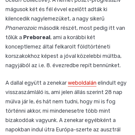
mágusok két és fél évvel ezelőtt adták ki
kilencedik nagylemezüket, a nagy sikerű
Phanerozoic
második részét, most pedig itt van
tőlük a
Preboreal
, ami a korábbi két
konceptlemez által felkarolt földtörténeti
korszakokhoz képest a jóval közelebbi múltba,
nagyjából az i.e. 8. évezredbe repít bennünket.
A dallal együtt a zenekar
weboldalán
elindult egy
visszaszámláló is, ami jelen állás szerint 28 nap
múlva jár le, és hát nem tudni, hogy mi is fog
történni akkor, mi mindenesetre több mint
bizakodóak vagyunk. A zenekar egyébként a
napokban indul útra Európa-szerte az ausztrál