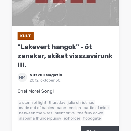
KULT
"Lekevert hangok" - öt
zenekar, akiket visszavárunk
III.
Nuskull Magazin
NM
2012. október 30.
One! More! Song!
a storm of light
thursday
julie christmas
made out of babies
bane
ensign
battle of mice
between the wars
silent drive
the fully down
alabama thunderpussy
exhorder
floodgate