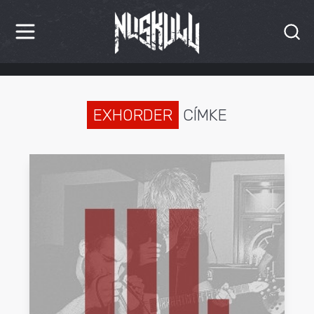
HÍREK
KRITIKÁK
EXHORDER
CÍMKE
BESZÁMOLÓK
INTERJÚK
PREMIEREK
KULT
MÁSVILÁG
BLOG