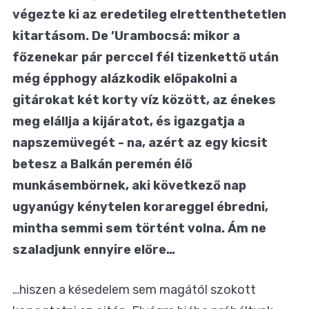
végezte ki az eredetileg elrettenthetetlen
kitartásom. De ’Urambocsá: mikor a
főzenekar pár perccel fél tizenkettő után
még épphogy alázkodik előpakolni a
gitárokat két korty víz között, az énekes
meg elállja a kijáratot, és igazgatja a
napszemüvegét - na, azért az egy kicsit
betesz a Balkán peremén élő
munkásembörnek, aki következő nap
ugyanúgy kénytelen korareggel ébredni,
mintha semmi sem történt volna. Ám ne
szaladjunk ennyire előre…
…hiszen a késedelem sem magától szokott