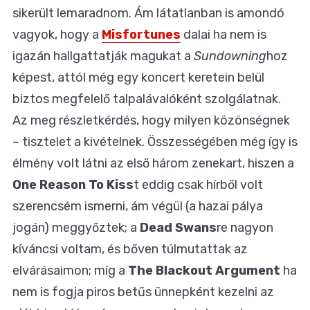
sikerült lemaradnom. Ám látatlanban is amondó
vagyok, hogy a
Misfortunes
dalai ha nem is
igazán hallgattatják magukat a
Sundowning
hoz
képest, attól még egy koncert keretein belül
biztos megfelelő talpalávalóként szolgálatnak.
Az meg részletkérdés, hogy milyen közönségnek
– tisztelet a kivételnek. Összességében még így is
élmény volt látni az első három zenekart, hiszen a
One Reason To Kiss
t eddig csak hírből volt
szerencsém ismerni, ám végül (a hazai pálya
jogán) meggyőztek; a
Dead Swans
re nagyon
kíváncsi voltam, és bőven túlmutattak az
elvárásaimon; míg a
The Blackout Argument
ha
nem is fogja piros betűs ünnepként kezelni az