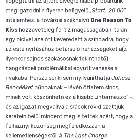
kopogtatni az ajtón. Elvégre hiába próbáltunk
meg igazodni a flyeren befigyelő
„Start: 20:00”
intelemhez, a fővárosi székhelyű
One Reason To
Kiss
hozzávetőleg fél tíz magasságában, talán
egy picivel azelőtt keveredett a színpadra, hogy
az este nyitásához betársuló nehézségeket a(z
ilyenkor sajnos szokásosnak tekinthető)
hangzásbeli problémákkal együtt vehesse a
nyakába. Persze senki sem nyilváníthatja
Juhász
Bencééket
bűnbaknak – lévén ötletem sincs,
minek volt köszönhető ez a kisebb „intermezzo” -,
és az igazat megvallva a srácok rövid szettjük
keretein belül mindent meg is tettek azért, hogy a
félháznyi közönség megfeledkezzen a
kellemetlenségekről.
A
The Last Charge