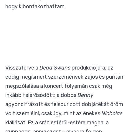
hogy kibontakozhattam.
Visszatérve a
Dead Swans
produkciójára, az
eddig megismert szerzemények zajos és puritán
megszólalása a koncert folyamán csak még
inkább felerősödött: a dobos
Benny
agyoncifrázott és felspurizott dobjátékát öröm
volt szemlélni, csakúgy, mint az énekes
Nicholas
kiállását. Ez a srác estéről-estére meghal a
színpadon, annyi szent – elvégre földön