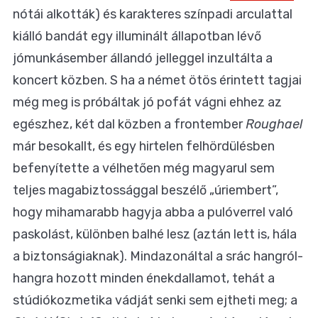
nótái alkották) és karakteres színpadi arculattal
kiálló bandát egy illuminált állapotban lévő
jómunkásember állandó jelleggel inzultálta a
koncert közben. S ha a német ötös érintett tagjai
még meg is próbáltak jó pofát vágni ehhez az
egészhez, két dal közben a frontember
Roughael
már besokallt, és egy hirtelen felhördülésben
befenyítette a vélhetően még magyarul sem
teljes magabiztossággal beszélő „úriembert”,
hogy mihamarabb hagyja abba a pulóverrel való
paskolást, különben balhé lesz (aztán lett is, hála
a biztonságiaknak). Mindazonáltal a srác hangról-
hangra hozott minden énekdallamot, tehát a
stúdiókozmetika vádját senki sem ejtheti meg; a