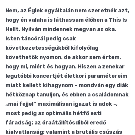
Nem, az Égiek egyáltalán nem szeretnék azt,
hogy én valaha is láthassam élőben a This Is
Hellt. Nyilván mindennek megvan az oka,
Isten táncórái pedig csak
következetességükből kifolyólag
követhetők nyomon, de akkor sem értem,
hogy mi, miért és hogyan. Hiszen a zenekar
legutóbbi koncertjét életkori paramétereim
miatt kellett kihagynom – mondván egy diák
hétköznap tanuljon, és ebben a családomnak
„mai fejjel” maximálisan igazat is adok -,
most pedig az optimális hétfő esti
fáradság; az óraátállítósdiból eredő
kialvatlanság; valamint a brutális csúszás