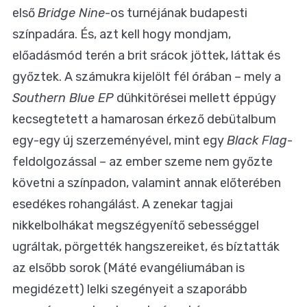
első
Bridge Nine
-os turnéjának budapesti
színpadára. És, azt kell hogy mondjam,
előadásmód terén a brit srácok jöttek, láttak és
győztek. A számukra kijelölt fél órában – mely a
Southern Blue EP
dühkitörései mellett éppúgy
kecsegtetett a hamarosan érkező debütalbum
egy-egy új szerzeményével, mint egy
Black Flag
-
feldolgozással – az ember szeme nem győzte
követni a színpadon, valamint annak előterében
esedékes rohangálást. A zenekar tagjai
nikkelbolhákat megszégyenítő sebességgel
ugráltak, pörgették hangszereiket, és bíztatták
az elsőbb sorok (Máté evangéliumában is
megidézett) lelki szegényeit a szaporább