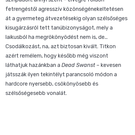
fetrengéstől agresszív közönségénekeltetésen
át a gyermeteg átvezetésekig olyan szélsőséges
kisugárzásról tett tanúbizonyságot, mely a
laikusból ha megrökönyödést nem is, de…
Csodálkozást, na, azt biztosan kivált. Titkon
azért remélem, hogy később még viszont
láthatjuk hazánkban a
Dead Swanst
– kevesen
játsszák ilyen tekintélyt parancsoló módon a
hardcore nyersebb, csökönyösebb és
szélsőségesebb vonalát.