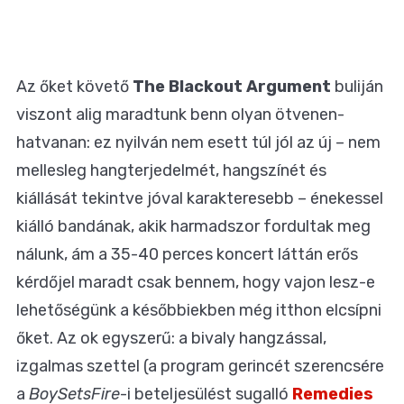
Az őket követő
The Blackout Argument
buliján
viszont alig maradtunk benn olyan ötvenen-
hatvanan: ez nyilván nem esett túl jól az új – nem
mellesleg hangterjedelmét, hangszínét és
kiállását tekintve jóval karakteresebb – énekessel
kiálló bandának, akik harmadszor fordultak meg
nálunk, ám a 35-40 perces koncert láttán erős
kérdőjel maradt csak bennem, hogy vajon lesz-e
lehetőségünk a későbbiekben még itthon elcsípni
őket. Az ok egyszerű: a bivaly hangzással,
izgalmas szettel (a program gerincét szerencsére
a
BoySetsFire
-i beteljesülést sugalló
Remedies