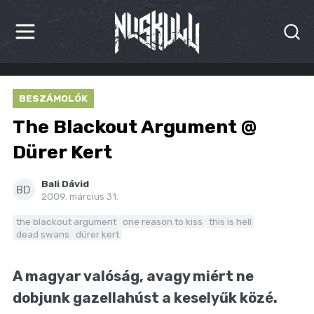
HÍREK
BESZÁMOLÓK
KRITIKÁK
The Blackout Argument @
BESZÁMOLÓK
Dürer Kert
INTERJÚK
Bali Dávid
BD
2009. március 31.
PREMIEREK
the blackout argument
one reason to kiss
this is hell
dead swans
dürer kert
KULT
MÁSVILÁG
A magyar valóság, avagy miért ne
dobjunk gazellahúst a keselyűk közé.
BLOG