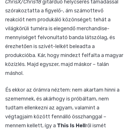
ChrisX/Chris18
gitárduó helycserés támadással
szórakoztatta a figyelő-, ám számottevő
reakciót nem produkáló közönséget; tehát a
világkörüli turnéra is elegendő merchandise-
mennyiséget felvonultató banda látszólag, és
érezhetően is szívét-lelkét beleadta a
produkcióba. Kár, hogy mindezt felfalta a magyar
közízlés. Majd egyszer, majd máskor – talán
máshol.
És ekkor az órámra néztem: nem akartam hinni a
szememnek, és akárhogy is próbáltam, nem
tudtam ellenkezni az agyam, valamint a
végtagjaim között fennálló összhanggal –
mennem kellett, így a
This Is Hell
ről ismét