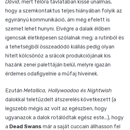
Dávid
, mert félóra távlatában kissé unalmas,
hogy a szemkontaktus teljes hiányában folyik az
egyirányú kommunikáció, ám még efelett is
szemet lehet hunyni. Elvégre a dalaik élőben
igencsak életképesen szólalnak meg; a rutinból és
a tehetségből összeadódó kiállás pedig olyan
hitelt kölcsönöz a srácok produkciójának kis
hazánk zenei palettáján belül, melyre igazán
érdemes odafigyelnie a műfaj híveinek.
Ezután
Metallica, Hollywoodoo és Nightwish
dalokkal teletűzdelt átszerelés következett (a
legszebb mégis az volt az egészben, hogy
ugyanazok a dalok rotálódtak egész este…), hogy
a
Dead Swans
már a saját cuccain állhasson fel