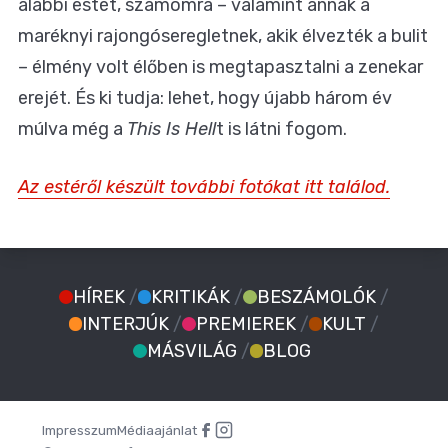
alábbi estét, számomra – valamint annak a
maréknyi rajongóseregletnek, akik élvezték a bulit
– élmény volt élőben is megtapasztalni a zenekar
erejét. És ki tudja: lehet, hogy újabb három év
múlva még a
This Is Hell
t is látni fogom.
Az estéről készült további fotókat itt találod.
HÍREK
/
KRITIKÁK
/
BESZÁMOLÓK
/
INTERJÚK
/
PREMIEREK
/
KULT
/
MÁSVILÁG
/
BLOG
Impresszum
Médiaajánlat