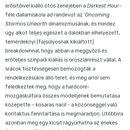
erősítőivel kiálló ötös zenéjében a
Darkest Hour
-
féle dallamiskola ad randevút az
’Oncoming
Storm
os
Unearth
dinamizmusának, és mindez
úgy alkot teljes egészet a dalokban elhelyezett,
temérdeknyi (fajsúlyosnak kikiáltott)
breakdownnal, hogy abban a meggyőző és
erőteljes színpadi kiállás is oroszlánrészt vállal. A
srácok tisztességesen bemozogták a
rendelkezésükre álló teret, és még arról sem
feledkeztek meg, hogy a hardcore-
mozgáskultúra összes modelljének bemutatása
közepette – kosaras naci! - a közönséggel való
kontaktus fenntartása is megmaradjon. Utóbbira
azonban még egy kicsit rágyúrhatna az énekes