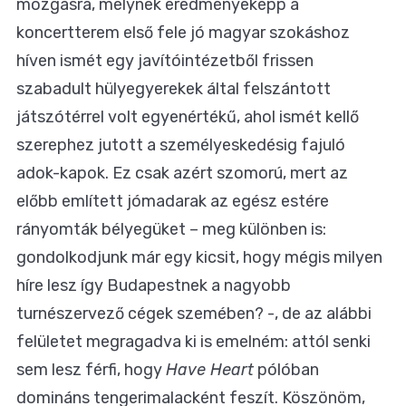
mozgásra, melynek eredményeképp a
koncertterem első fele jó magyar szokáshoz
híven ismét egy javítóintézetből frissen
szabadult hülyegyerekek által felszántott
játszótérrel volt egyenértékű, ahol ismét kellő
szerephez jutott a személyeskedésig fajuló
adok-kapok. Ez csak azért szomorú, mert az
előbb említett jómadarak az egész estére
rányomták bélyegüket – meg különben is:
gondolkodjunk már egy kicsit, hogy mégis milyen
híre lesz így Budapestnek a nagyobb
turnészervező cégek szemében? -, de az alábbi
felületet megragadva ki is emelném: attól senki
sem lesz férfi, hogy
Have Heart
pólóban
domináns tengerimalacként feszít. Köszönöm,