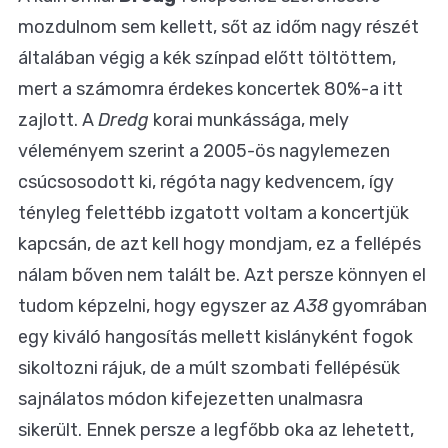
mozdulnom sem kellett, sőt az időm nagy részét
általában végig a kék színpad előtt töltöttem,
mert a számomra érdekes koncertek 80%-a itt
zajlott. A
Dredg
korai munkássága, mely
véleményem szerint a 2005-ös nagylemezen
csúcsosodott ki, régóta nagy kedvencem, így
tényleg felettébb izgatott voltam a koncertjük
kapcsán, de azt kell hogy mondjam, ez a fellépés
nálam bőven nem talált be. Azt persze könnyen el
tudom képzelni, hogy egyszer az
A38
gyomrában
egy kiváló hangosítás mellett kislányként fogok
sikoltozni rájuk, de a múlt szombati fellépésük
sajnálatos módon kifejezetten unalmasra
sikerült. Ennek persze a legfőbb oka az lehetett,