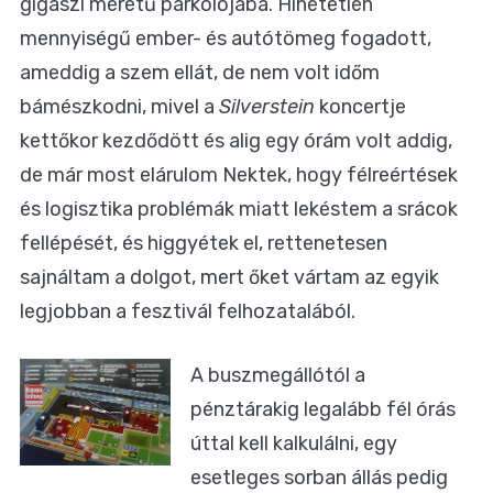
gigászi méretű parkolójába. Hihetetlen
mennyiségű ember- és autótömeg fogadott,
ameddig a szem ellát, de nem volt időm
bámészkodni, mivel a
Silverstein
koncertje
kettőkor kezdődött és alig egy órám volt addig,
de már most elárulom Nektek, hogy félreértések
és logisztika problémák miatt lekéstem a srácok
fellépését, és higgyétek el, rettenetesen
sajnáltam a dolgot, mert őket vártam az egyik
legjobban a fesztivál felhozatalából.
A buszmegállótól a
pénztárakig legalább fél órás
úttal kell kalkulálni, egy
esetleges sorban állás pedig