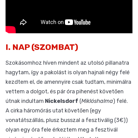
I. NAP (SZOMBAT)
Szokásomhoz híven mindent az utolsó pillanatra
hagytam, így a pakolást is olyan hajnali négy felé
kezdtem el, de amennyire csak tudtam, minimálra
vettem a dolgot, és pár óra pihenést követően
útnak indultam
Nickelsdorf
(
Miklóshalma
) felé.
A cirka háromórás utat követően (egy
vonatátszállás, plusz busszal a fesztiválig (3€))
olyan egy óra fele érkeztem meg a fesztivál