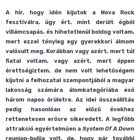
A hír, hogy idén kijutok a Nova Rock
fesztiválra, úgy ért, mint derült égből
villámcsapás, és hihetetlenül boldog voltam,
mert ezzel tényleg egy gyerekkori álmom
valósult meg. Korábban vagy azért, mert túl
fiatal voltam, vagy azért, mert éppen
érettségiztem, de nem volt lehetőségem
kijutni a felhozatal szempontjából a magyar
lakosság számára álomkategóriába eső
három napos őrületre. Az idei összeállítás
pedig hasonlóan az előző évekhez
rettenetesen erősre sikeredett. A legfőbb
attrakció egyértelműen a
System Of A Down
reunion-bulija volt, de, hogy pár további