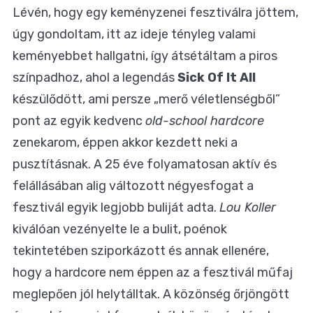
Lévén, hogy egy keményzenei fesztiválra jöttem,
úgy gondoltam, itt az ideje tényleg valami
keményebbet hallgatni, így átsétáltam a piros
színpadhoz, ahol a legendás
Sick Of It All
készülődött, ami persze „merő véletlenségből”
pont az egyik kedvenc
old-school hardcore
zenekarom, éppen akkor kezdett neki a
pusztításnak. A 25 éve folyamatosan aktív és
felállásában alig változott négyesfogat a
fesztivál egyik legjobb buliját adta.
Lou Koller
kiválóan vezényelte le a bulit, poénok
tekintetében sziporkázott és annak ellenére,
hogy a hardcore nem éppen az a fesztivál műfaj
meglepően jól helytálltak. A közönség őrjöngött