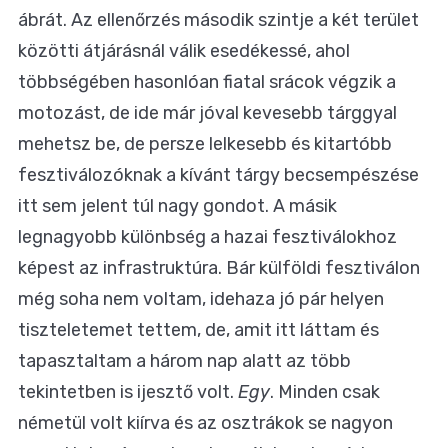
ábrát. Az ellenőrzés második szintje a két terület
közötti átjárásnál válik esedékessé, ahol
többségében hasonlóan fiatal srácok végzik a
motozást, de ide már jóval kevesebb tárggyal
mehetsz be, de persze lelkesebb és kitartóbb
fesztiválozóknak a kívánt tárgy becsempészése
itt sem jelent túl nagy gondot. A másik
legnagyobb különbség a hazai fesztiválokhoz
képest az infrastruktúra. Bár külföldi fesztiválon
még soha nem voltam, idehaza jó pár helyen
tiszteletemet tettem, de, amit itt láttam és
tapasztaltam a három nap alatt az több
tekintetben is ijesztő volt.
Egy
. Minden csak
németül volt kiírva és az osztrákok se nagyon