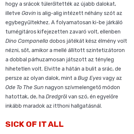
hogy a srácok túlerőltették az újabb dalokat,
illetve
Gavin
is alig-alig intézett néhány szót az
egybegyűltekhez. A folyamatosan ki-be járkáló
turnégitáros kifejezetten zavaró volt, ellenben
Dino Campanella
dobos játékát kész élmény volt
nézni, sőt, amikor a mellé állított szintetizátoron
a dobbal párhuzamosan játszott az tényleg
hihetetlen volt. Elvitte a hátán a bulit a srác, de
persze az olyan dalok, mint a
Bug Eyes
vagy az
Ode To The Sun
nagyon szívmelengető módon
hatottak, de, ha
Dredg
ről van szó, én egyelőre
inkább maradok az itthoni hallgatásnál.
SICK OF IT ALL