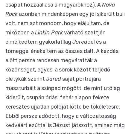
csapat hozzáállása a magyarokhoz). A
Nova
Rock
azonban mindenképpen egy jól sikerült buli
volt, nem azt mondom, hogy elájultam, de
miközben a
Linkin Park
várható szettjén
elmélkedtem gyakorlatilag
Jared
del és a
tömeggel énekeltem az összes dalt. A kezdés
előtt persze rendesen megváratták a
közönséget, egyes, a sorok között terjedő
pletykák szerint
Jared
saját portréjára
maszturbált a színpad mögött, de mint utólag
kiderült, csupán óriási fehér alapon fekete
keresztes ujjatlan pólóját lőtte be tökéletesre.
Ebből persze adódott, hogy a változatosság
kedvéért ezúttal is Jézust játszott, amihez még