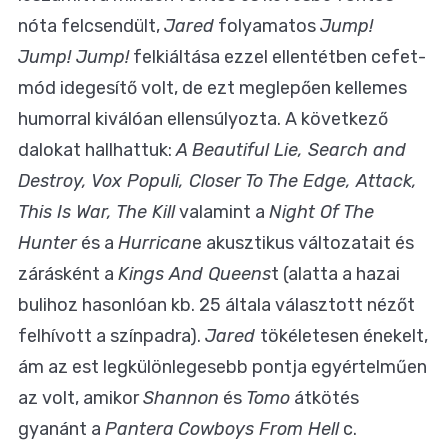
nóta felcsendült,
Jared
folyamatos
Jump!
Jump! Jump!
felkiáltása ezzel ellentétben cefet-
mód idegesítő volt, de ezt meglepően kellemes
humorral kiválóan ellensúlyozta. A következő
dalokat hallhattuk:
A Beautiful Lie, Search and
Destroy, Vox Populi, Closer To The Edge, Attack,
This Is War, The Kill
valamint a
Night Of The
Hunter
és a
Hurrican
e akusztikus változatait és
zárásként a
Kings And Queens
t (alatta a hazai
bulihoz hasonlóan kb. 25 általa választott nézőt
felhívott a színpadra).
Jared
tökéletesen énekelt,
ám az est legkülönlegesebb pontja egyértelműen
az volt, amikor
Shannon
és
Tomo
átkötés
gyanánt a
Pantera
Cowboys From Hell
c.