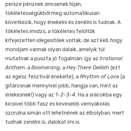
persze pénznek sincsenek híján,
tökéletességükből meg automatikusan
következik, hogy énekelni és zenélni is tudnak. A
tökéletes imidzs, a tökéletes felöltők
kifejezetten idegesítőek voltak, de azt kell, hogy
mondjam vannak olyan dalaik, amelyik túl
mutatnak a puszta jó fogalmán: így az
Irrational
Anthem
, a
Boomerang
, a
Hey There Delilah
(ezt
az egész fesztivál énekelte), a
Rhythm of Love
(a
gitárosnak mennyivel jobb, hangja van, mint az
énekesnek!) vagy az
1-2-3-4
. Ha a srácokba egy
kicsivel több fasz és kevesebb vernyákolás
szorulna simán ott lehetnének az élbolyban, mert
tudnak zenélni is, dalokat írni is.