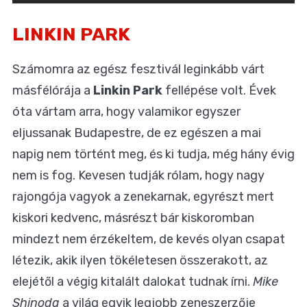
LINKIN PARK
Számomra az egész fesztivál leginkább várt
másfélórája a
Linkin Park
fellépése volt. Évek
óta vártam arra, hogy valamikor egyszer
eljussanak Budapestre, de ez egészen a mai
napig nem történt meg, és ki tudja, még hány évig
nem is fog. Kevesen tudják rólam, hogy nagy
rajongója vagyok a zenekarnak, egyrészt mert
kiskori kedvenc, másrészt bár kiskoromban
mindezt nem érzékeltem, de kevés olyan csapat
létezik, akik ilyen tökéletesen összerakott, az
elejétől a végig kitalált dalokat tudnak írni.
Mike
Shinoda
a világ egyik legjobb zeneszerzője