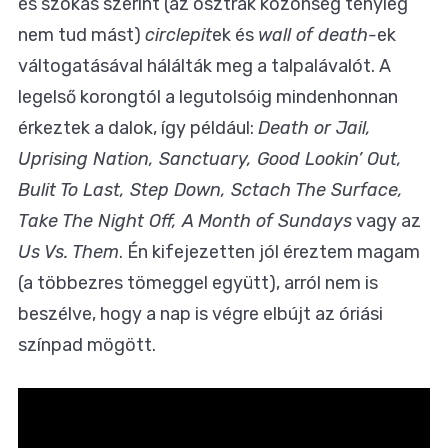
és szokás szerint (az osztrák közönség tényleg
nem tud mást)
circlepit
ek és
wall of death-
ek
váltogatásával hálálták meg a talpalávalót. A
legelső korongtól a legutolsóig mindenhonnan
érkeztek a dalok, így például:
Death or Jail,
Uprising Nation, Sanctuary, Good Lookin’ Out,
Bulit To Last, Step Down, Sctach The Surface,
Take The Night Off, A Month of Sundays
vagy az
Us Vs. Them
. Én kifejezetten jól éreztem magam
(a többezres tömeggel együtt), arról nem is
beszélve, hogy a nap is végre elbújt az óriási
színpad mögött.