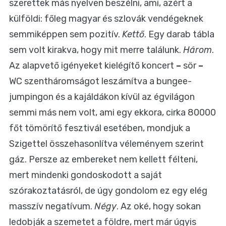
szerettek más nyelven beszélni, ami, azért a
külföldi: főleg magyar és szlovák vendégeknek
semmiképpen sem pozitív.
Kettő
. Egy darab tábla
sem volt kirakva, hogy mit merre találunk.
Három
.
Az alapvető igényeket kielégítő koncert
–
sör
–
WC szentháromságot leszámítva a bungee-
jumpingon és a kajáldákon kívül az égvilágon
semmi más nem volt, ami egy ekkora, cirka 80000
főt tömörítő fesztivál esetében, mondjuk a
Szigettel összehasonlítva véleményem szerint
gáz. Persze az embereket nem kellett félteni,
mert mindenki gondoskodott a saját
szórakoztatásról, de úgy gondolom ez egy elég
masszív negatívum.
Négy
. Az oké, hogy sokan
ledobják a szemetet a földre, mert már úgyis