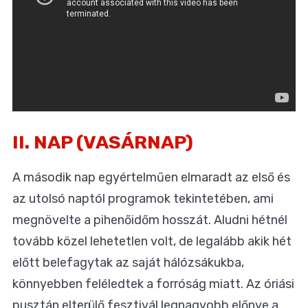
II. NAP (VASÁRNAP)
A második nap egyértelműen elmaradt az első és
az utolsó naptól programok tekintetében, ami
megnövelte a pihenőidőm hosszát. Aludni hétnél
tovább közel lehetetlen volt, de legalább akik hét
előtt belefagytak az saját hálózsákukba,
könnyebben feléledtek a forróság miatt. Az óriási
pusztán elterülő fesztivál legnagyobb előnye a