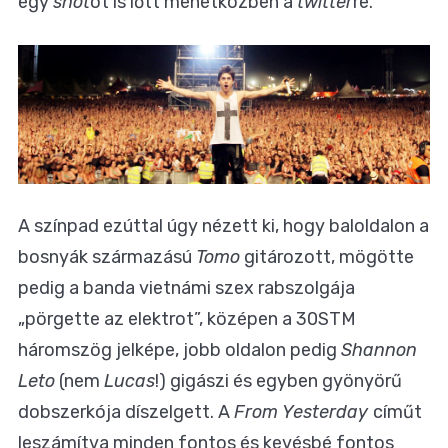
egy
shot
ot is lőtt menetközben a
twitter
re.
A színpad ezúttal úgy nézett ki, hogy baloldalon a
bosnyák származású
Tomo
gitározott, mögötte
pedig a banda vietnámi szex rabszolgája
„pörgette az elektrot”, középen a 30STM
háromszög jelképe, jobb oldalon pedig
Shannon
Leto
(nem
Lucas
!) gigászi és egyben gyönyörű
dobszerkója díszelgett. A
From Yesterday
címűt
leszámítva minden fontos és kevésbé fontos