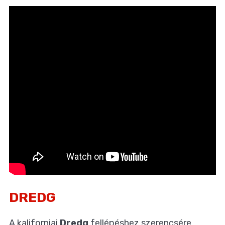
DREDG
A kaliforniai
Dredg
fellépéshez szerencsére