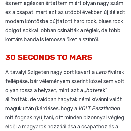
és nem egészen értettem miért olyan nagy szám
ez a csapat, mert ezt az utóbbi években újjáéledt
modern köntösbe bújtatott hard rock, blues rock
dolgot sokkal jobban csinálták a régiek, de több
kortárs banda is lemossa őket a színről.
30 SECONDS TO MARS
A tavalyi Szigeten nagy port kavart a
Leto
fivérek
fellépése, bár véleményem szerint közel sem volt
olyan rossz a helyzet, mint azt a „
hater
ek”
állították, de valóban hagytak némi kívánni valót
maguk után (kérdéses, hogy a
VOLT Fesztiválon
mit fognak nyújtani, ott minden bizonnyal végleg
eldől a magyarok hozzáállása a csapathoz és a