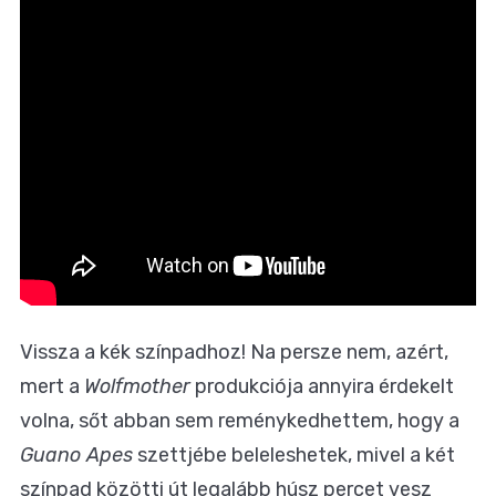
Vissza a kék színpadhoz! Na persze nem, azért,
mert a
Wolfmother
produkciója annyira érdekelt
volna, sőt abban sem reménykedhettem, hogy a
Guano Apes
szettjébe beleleshetek, mivel a két
színpad közötti út legalább húsz percet vesz