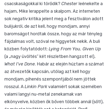
csacskaságokkal ki törődik?
Chester
leénekelte a
hajam, Mike lerappelte a skalpom. Az interneten
sok negatív kritika jelent meg a fesztiválon adott
bulijukról, de azt kell, hogy mondjam, annyi
baromságot hordtak össze, hogy az már tényleg
fájdalmas volt, szóval ne higgyetek nekik. A buli
közben folytatódott:
Lying From You, Given Up
(a „nagy üvöltés” két részletben hangzott el),
What I’ve Done
. Habár az elején húztam a számat
az átvezetők kapcsán, utólag azt kell hogy
mondjam, pihenés szempontjából nem jöttek
rosszul. A
Linkin Park
valamiért sokak szemében
valami langyi nu-metal zenekarnak van
elkönyvelve, közben ők bőven többek annál (sőt!),