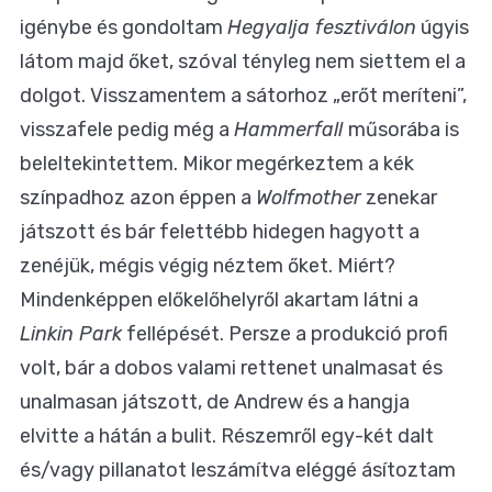
igénybe és gondoltam
Hegyalja fesztiválon
úgyis
látom majd őket, szóval tényleg nem siettem el a
dolgot. Visszamentem a sátorhoz „erőt meríteni”,
visszafele pedig még a
Hammerfall
műsorába is
beleltekintettem. Mikor megérkeztem a kék
színpadhoz azon éppen a
Wolfmother
zenekar
játszott és bár felettébb hidegen hagyott a
zenéjük, mégis végig néztem őket. Miért?
Mindenképpen előkelőhelyről akartam látni a
Linkin Park
fellépését. Persze a produkció profi
volt, bár a dobos valami rettenet unalmasat és
unalmasan játszott, de Andrew és a hangja
elvitte a hátán a bulit. Részemről egy-két dalt
és/vagy pillanatot leszámítva eléggé ásítoztam