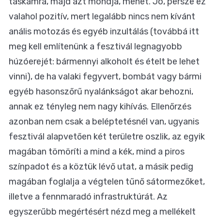
táskámra, majd azt mondja, mehet. Jó, persze ez
valahol pozitív, mert legalább nincs nem kívánt
anális motozás és egyéb inzultálás (továbbá itt
meg kell említenünk a fesztivál legnagyobb
húzóerejét: bármennyi alkoholt és ételt be lehet
vinni), de ha valaki fegyvert, bombát vagy bármi
egyéb hasonszőrű nyalánkságot akar behozni,
annak ez tényleg nem nagy kihívás. Ellenőrzés
azonban nem csak a beléptetésnél van, ugyanis
fesztivál alapvetően két területre oszlik, az egyik
magában tömöríti a mind a kék, mind a piros
színpadot és a köztük lévő utat, a másik pedig
magában foglalja a végtelen tűnő sátormezőket,
illetve a fennmaradó infrastruktúrát. Az
egyszerűbb megértésért nézd meg a mellékelt