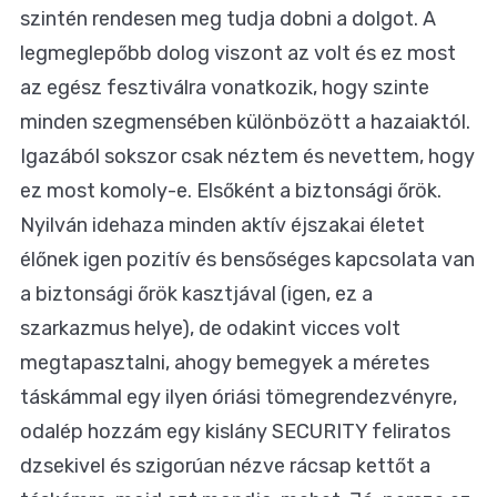
szintén rendesen meg tudja dobni a dolgot. A
legmeglepőbb dolog viszont az volt és ez most
az egész fesztiválra vonatkozik, hogy szinte
minden szegmensében különbözött a hazaiaktól.
Igazából sokszor csak néztem és nevettem, hogy
ez most komoly-e. Elsőként a biztonsági őrök.
Nyilván idehaza minden aktív éjszakai életet
élőnek igen pozitív és bensőséges kapcsolata van
a biztonsági őrök kasztjával (igen, ez a
szarkazmus helye), de odakint vicces volt
megtapasztalni, ahogy bemegyek a méretes
táskámmal egy ilyen óriási tömegrendezvényre,
odalép hozzám egy kislány SECURITY feliratos
dzsekivel és szigorúan nézve rácsap kettőt a