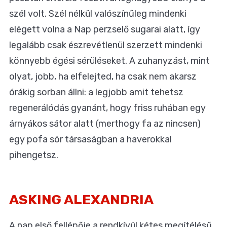
szél volt. Szél nélkül valószínűleg mindenki
elégett volna a Nap perzselő sugarai alatt, így
legalább csak észrevétlenül szerzett mindenki
könnyebb égési sérüléseket. A zuhanyzást, mint
olyat, jobb, ha elfelejted, ha csak nem akarsz
órákig sorban állni: a legjobb amit tehetsz
regenerálódás gyanánt, hogy friss ruhában egy
árnyákos sátor alatt (merthogy fa az nincsen)
egy pofa sör társaságban a haverokkal
pihengetsz.
ASKING ALEXANDRIA
A nap első fellépője a rendkívül kétes megítélésű