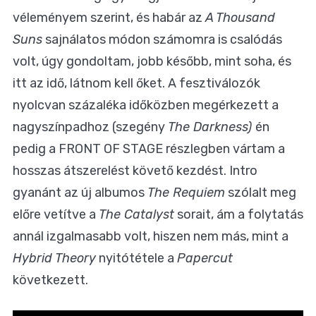
véleményem szerint, és habár az
A Thousand
Suns
sajnálatos módon számomra is csalódás
volt, úgy gondoltam, jobb később, mint soha, és
itt az idő, látnom kell őket. A fesztiválozók
nyolcvan százaléka időközben megérkezett a
nagyszínpadhoz (szegény
The Darkness)
én
pedig a FRONT OF STAGE részlegben vártam a
hosszas átszerelést követő kezdést. Intro
gyanánt az új albumos
The Requiem
szólalt meg
előre vetítve a
The Catalyst
sorait, ám a folytatás
annál izgalmasabb volt, hiszen nem más, mint a
Hybrid Theory
nyitótétele a
Papercut
következett.