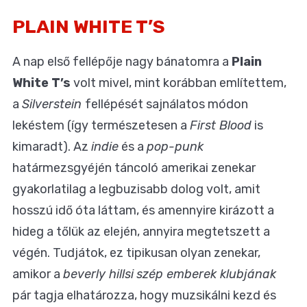
PLAIN WHITE T’S
A nap első fellépője nagy bánatomra a
Plain
White T’s
volt mivel, mint korábban említettem,
a
Silverstein
fellépését sajnálatos módon
lekéstem (így természetesen a
First Blood
is
kimaradt). Az
indie
és a
pop-punk
határmezsgyéjén táncoló amerikai zenekar
gyakorlatilag a legbuzisabb dolog volt, amit
hosszú idő óta láttam, és amennyire kirázott a
hideg a tőlük az elején, annyira megtetszett a
végén. Tudjátok, ez tipikusan olyan zenekar,
amikor a
beverly hills
i
szép emberek klubjának
pár tagja elhatározza, hogy muzsikálni kezd és