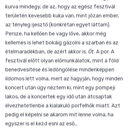
kurva mindegy, de az, hogy az egész fesztivál
területén kevesebb kuka van, mint józan ember,
az tényleg ijesztő (konkrétan egyet láttam).
Persze, ha kellően be vagy lőve, akkor még
kellemes is lehet bokáig gázolni a szarban és az
ételmaradékban, de azért akkor is.
Öt
. A por. A
fesztivál előtt olyan előmunkálatok, mint a föld
benedvesítése és ledöngölése mindenképpen
ildomos lett volna, mert az hagyján, hogy minden
koncert után úgy néztem ki, mint egy pompeji
lakos, de a koncertek egy idő után átcsaptak
élvezhetetlenbe a kialakuló porfelhők miatt. Azt
pedig el képelni se akarom mit lenne volna, ha
egyszer is el kezd esni az eső…