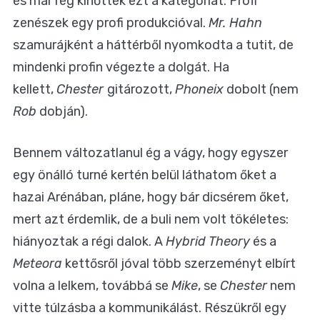
és már rég kinőtték ezt a kategóriát. Profi
zenészek egy profi produkcióval.
Mr. Hahn
szamurájként a háttérből nyomkodta a tutit, de
mindenki profin végezte a dolgát. Ha
kellett,
Chester
gitározott,
Phoneix
dobolt (nem
Rob
dobján).
Bennem változatlanul ég a vágy, hogy egyszer
egy önálló turné kertén belül láthatom őket a
hazai Arénában, pláne, hogy bár dicsérem őket,
mert azt érdemlik, de a buli nem volt tökéletes:
hiányoztak a régi dalok. A
Hybrid Theory
és a
Meteora
kettősről jóval több szerzeményt elbírt
volna a lelkem, továbbá se
Mike
, se
Chester
nem
vitte túlzásba a kommunikálást. Részükről egy