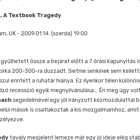
s, A Textbook Tragedy
m, UK - 2009.01.14. (szerda) 19:00
gyűlhetett össze a bejárat előtt a 7 órási kapunyitás i
rka 200-300-ra duzzadt. Sietnie senkinek sem kellett
zul érintett a ruhatár hiánya. Ez ilyenkor télen külön
ódzó recesszió egyik megnyilvánulása... Én meg úgy v
bach
segedelmével egy jól irányzott kézmozdulattal b
 belül mások is csatlakoztak a kis mozgalmamhoz, amit
zélyezve.
edy
tavaly megjelent lemeze már egy jó ideje elég sta