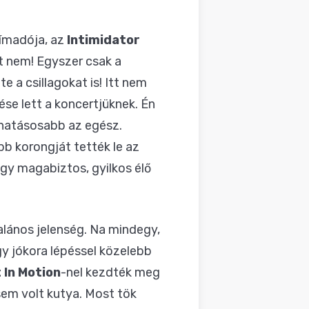
címadója, az
Intimidator
át nem! Egyszer csak a
 a csillagokat is! Itt nem
se lett a koncertjüknek. Én
, hatásosabb az egész.
b korongját tették le az
gy magabiztos, gyilkos élő
lános jelenség. Na mindegy,
y jókora lépéssel közelebb
 In Motion
-nel kezdték meg
em volt kutya. Most tök