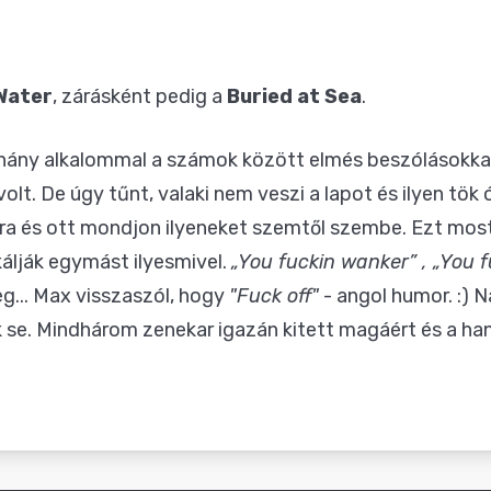
Water
, zárásként pedig a
Buried at Sea
.
éhány alkalommal a számok között elmés beszólásokkal
volt. De úgy tűnt, valaki nem veszi a lapot és ilyen tök
adra és ott mondjon ilyeneket szemtől szembe. Ezt mos
álják egymást ilyesmivel.
„You fuckin wanker” , „You f
g... Max visszaszól, hogy
"Fuck off"
- angol humor. :) 
se. Mindhárom zenekar igazán kitett magáért és a hang