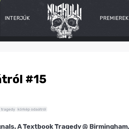
INTERJÚK
PREMIEREK
tról #15
 tragedy
körkép odaátról
gnals, A Textbook Tragedy @ Birmingham