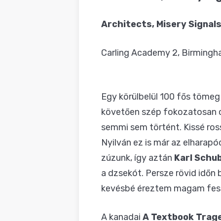
BLOG
Architects, Misery Signal
Carling Academy 2, Birmingha
Egy körülbelül 100 fős tömeg 
követően szép fokozatosan ci
semmi sem történt. Kissé ross
Nyilván ez is már az elharap
zúzunk, így aztán
Karl Schu
a dzsekót. Persze rövid időn
kevésbé éreztem magam fes
A kanadai
A Textbook Trag