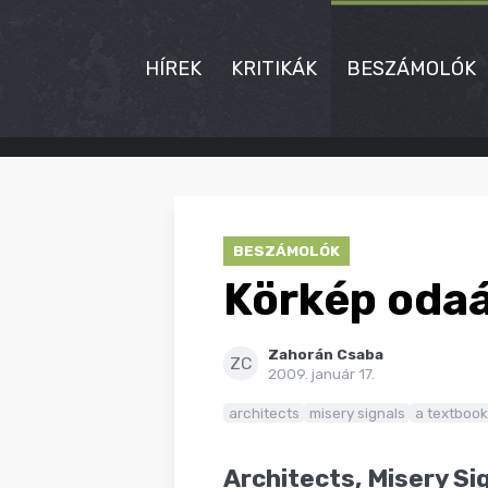
HÍREK
KRITIKÁK
BESZÁMOLÓK
HÍREK
KRITIKÁK
BESZÁMOLÓK
BESZÁMOLÓK
Körkép odaá
INTERJÚK
Zahorán Csaba
PREMIEREK
ZC
2009. január 17.
KULT
architects
misery signals
a textbook
MÁSVILÁG
Architects, Misery Si