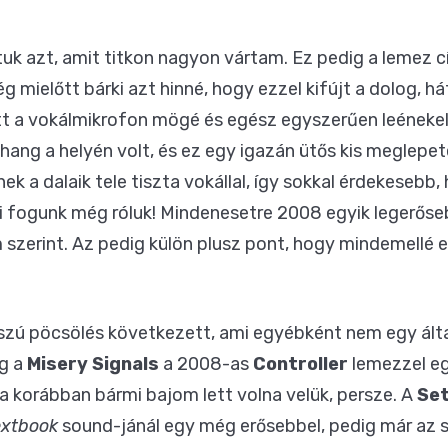
k azt, amit titkon nagyon vártam. Ez pedig a lemez 
ég mielőtt bárki azt hinné, hogy ezzel kifújt a dolog, h
t a vokálmikrofon mögé és egész egyszerűen leénekelte
ang a helyén volt, és ez egy igazán ütős kis meglepeté
ek a dalaik tele tiszta vokállal, így sokkal érdekesebb
i fogunk még róluk! Mindenesetre 2008 egyik legerőseb
szerint. Az pedig külön plusz pont, hogy mindemellé e
szú pöcsölés következett, ami egyébként nem egy álta
ig a
Misery Signals
a 2008-as
Controller
lemezzel eg
 korábban bármi bajom lett volna velük, persze. A
Set
extbook
sound-jánál egy még erősebbel, pedig már az s