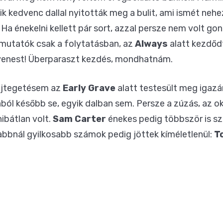
 kedvenc dallal nyitották meg a bulit, ami ismét nehez
Ha énekelni kellett pár sort, azzal persze nem volt go
emutatók csak a folytatásban, az
Always
alatt kezdőd
yenest! Überparaszt kezdés, mondhatnám.
ejtegetésem az
Early Grave
alatt testesült meg igaz
zából később se, egyik dalban sem. Persze a zúzás, az 
hibátlan volt.
Sam Carter
énekes pedig többször is sz
sabbnál gyilkosabb számok pedig jöttek kíméletlenül:
T