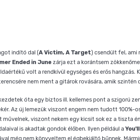
got indító dal (
A Victim, A Target
) csendült fel, ami
mer Ended in June
zárja ezt a korántsem zökkenőme
ldaértékű volt a rendkívül egységes és erős hangzás. 
zerencsére nem ment a gitárok rovására, amik szintén 
zdetek óta egy biztos ill. kellemes pont a szigorú zen
zekér. Az új lemezük viszont engem nem tudott 100%-o
t művelnek, viszont nekem egy kicsit sok ez a tiszta é
alaival is akadtak gondok élőben. Ilyen például a
You'l
val még nem könyveltem el égbekiáltó bűnnek. Mármin