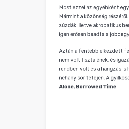
Most ezzel az egyébként egyik
Mármint a közönség részéről. 
zúzdák illetve akrobatikus b
igen erősen beadta a jobbeg
Aztán a fentebb elkezdett f
nem volt tiszta ének, és iga
rendben volt és a hangzás is 
néhány sor tetején. A gyilko
Alone
,
Borrowed Time