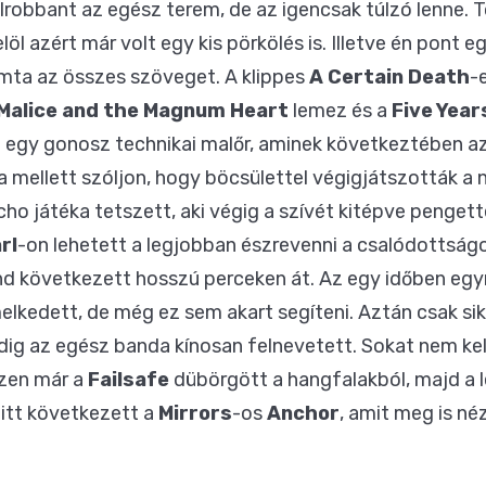
obbant az egész terem, de az igencsak túlzó lenne. 
öl azért már volt egy kis pörkölés is. Illetve én pont 
omta az összes szöveget. A klippes
A Certain Death
-
Malice and the Magnum Heart
lemez és a
Five Year
egy gonosz technikai malőr, aminek következtében az 
da mellett szóljon, hogy böcsülettel végigjátszották 
cho játéka tetszett, aki végig a szívét kitépve pengett
rl
-on lehetett a legjobban észrevenni a csalódottságot
end következett hosszú perceken át. Az egy időben eg
lkedett, de még ez sem akart segíteni. Aztán csak sik
edig az egész banda kínosan felnevetett. Sokat nem kel
szen már a
Failsafe
dübörgött a hangfalakból, majd a 
 itt következett a
Mirrors
-os
Anchor
, amit meg is né