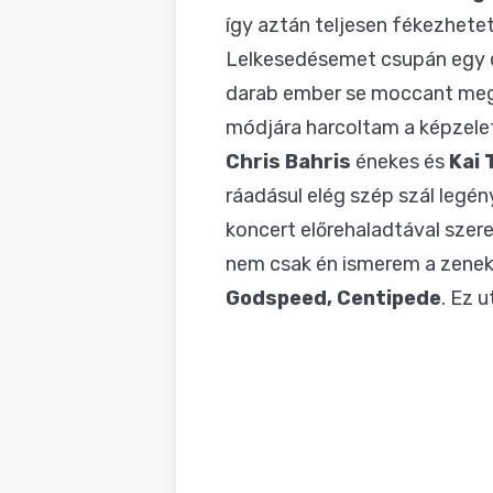
így aztán teljesen fékezhet
Lelkesedésemet csupán egy cs
darab ember se moccant meg,
módjára harcoltam a képzelet
Chris Bahris
énekes és
Kai
ráadásul elég szép szál legén
koncert előrehaladtával szere
nem csak én ismerem a zenek
Godspeed, Centipede
. Ez u