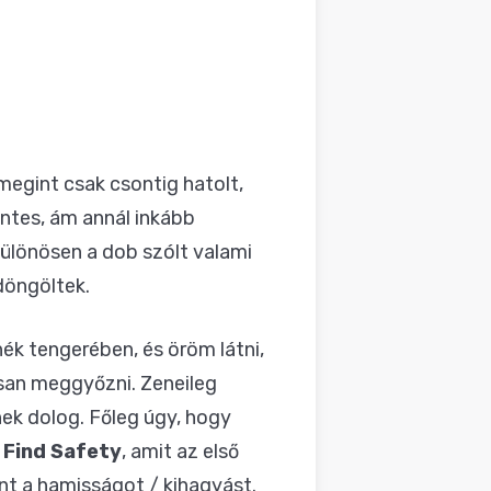
 megint csak csontig hatolt,
ntes, ám annál inkább
Különösen a dob szólt valami
döngöltek.
ék tengerében, és öröm látni,
san meggyőzni. Zeneileg
nek dolog. Főleg úgy, hogy
l Find Safety
, amit az első
t a hamisságot / kihagyást.