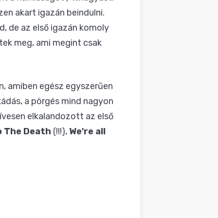
en akart igazán beindulni.
nd, de az első igazán komoly
tek meg, ami megint csak
án, amiben egész egyszerűen
okádás, a pörgés mind nagyon
ívesen elkalandozott az első
o The Death
(!!!),
We're all