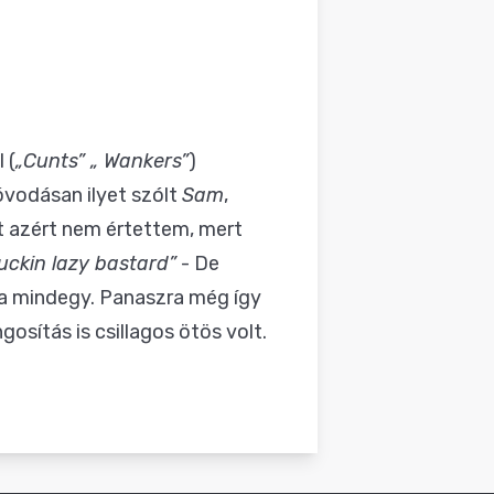
 (
„Cunts”
„ Wankers”
)
 óvodásan ilyet szólt
Sam
,
t azért nem értettem, mert
uckin lazy bastard”
- De
Na mindegy. Panaszra még így
osítás is csillagos ötös volt.