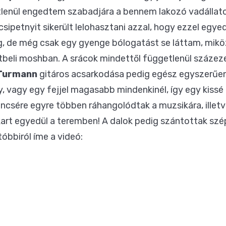
etlenül engedtem szabadjára a bennem lakozó vadállat
ipetnyit sikerült lelohasztani azzal, hogy ezzel egye
 de még csak egy gyenge bólogatást se láttam, mikö
beli moshban. A srácok mindettől függetlenül százeze
 Turmann
gitáros acsarkodása pedig egész egyszerűen
y, vagy egy fejjel magasabb mindenkinél, így egy kissé 
ncsére egyre többen ráhangolódtak a muzsikára, illetv
art egyedül a teremben! A dalok pedig szántottak szé
tóbbiról íme a videó: