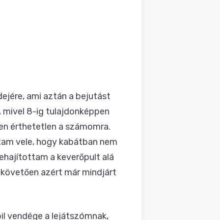
dejére, ami aztán a bejutást
, mivel 8-ig tulajdonképpen
ösen érthetetlen a számomra.
oltam vele, hogy kabátban nem
ehajítottam a keverőpult alá
 követően azért már mindjárt
bil vendége a lejátszómnak,