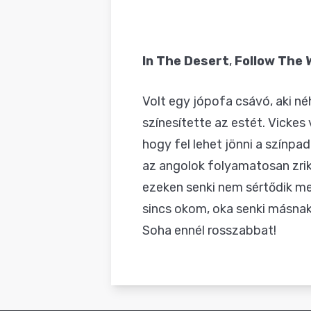
In The Desert
,
Follow The 
Volt egy jópofa csávó, aki n
színesítette az estét. Vickes 
hogy fel lehet jönni a színp
az angolok folyamatosan zrik
ezeken senki nem sértődik me
sincs okom, oka senki másnak 
Soha ennél rosszabbat!