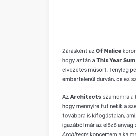
Zárásként az
Of Malice
koron
hogy aztán a
This Year Sum
élvezetes műsort. Tényleg pé
embertelenül durván, de ez s
Az
Architects
számomra a ke
hogy mennyire fut nekik a s
továbbra is kifogástalan, ami
igazából már az előző anyag d
Architects
koncertem alkalmá