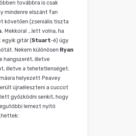
Többen továbbra is csak
egy mindenre elszánt fan
et követően (zseniális tiszta
s
. Mekkora! ...lett volna, ha
egyik gitár (
Stuart
-é) úgy
a nótát. Nekem különösen
Ryan
e hangszerét, illetve
, illetve a tehetetlenséget.
ymásra helyezett Peavey
erült újraéleszteni a cuccot
lett győzködni senkit, hogy
legutóbbi lemezt nyitó
zhettek: