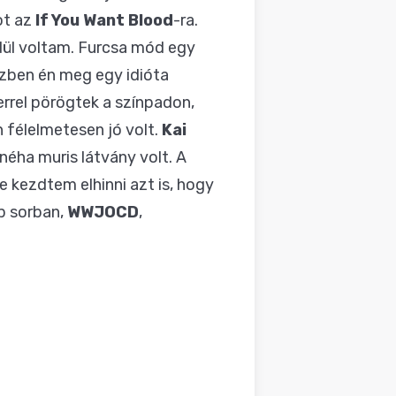
ot az
If You Want Blood
-ra.
dül voltam. Furcsa mód egy
zben én meg egy idióta
rrel pörögtek a színpadon,
 félelmetesen jó volt.
Kai
néha muris látvány volt. A
e kezdtem elhinni azt is, hogy
p sorban,
WWJOCD
,