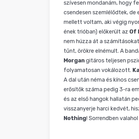
szívesen mondanám, hogy felr
csendesen szemlélődtek, de el
mellett voltam, aki végig ny
ének trióban) előkerült az
Of 
nem húzza át a számításokat 
tűnt, örökre elnémult. A ban
Morgan
gitáros teljesen pszi
folyamatosan vokálozott.
Ka
A dal után néma és kínos cs
erősítők száma pedig 3-ra eme
és az első hangok hallatán p
visszanyerje harci kedvét, hi
Nothing
! Sorrendben valahol