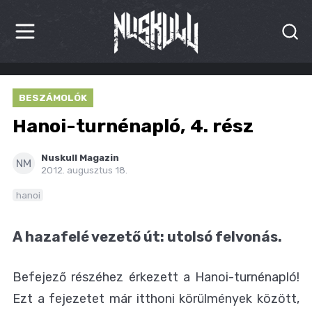
HÍREK
BESZÁMOLÓK
KRITIKÁK
Hanoi-turnénapló, 4. rész
BESZÁMOLÓK
Nuskull Magazin
NM
2012. augusztus 18.
INTERJÚK
hanoi
PREMIEREK
A hazafelé vezető út: utolsó felvonás.
KULT
MÁSVILÁG
Befejező részéhez érkezett a Hanoi-turnénapló!
Ezt a fejezetet már itthoni körülmények között,
BLOG