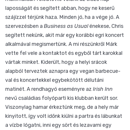
laposságát és segített abban, hogy ne keserű
szájízzel térjünk haza. Minden jó, ha a vége jó. A
szervezésben a
Business as Usual
énekese, Chris
segített nekünk, akit már egy korábbi egri koncert
alkalmával megismertünk. A mi részünkről Márk
vette fel vele a kontaktot és egyből tárt karokkal
vártak minket. Kiderült, hogy a helyi srácok
alapból terveztek aznapra egy vegan barbecue-
val és koncertekkel egybekötött délutáni
matinét. A rendhagyó eseményre az
Irish Inn
nevű családias folyóparti kis klubban került sor.
Viszonylag hamar érkeztünk meg, de a hely már
kinyitott, így volt időnk kiülni a partra és lábunkat
a vízbe lógatni, inni egy sört és lezavarni egy