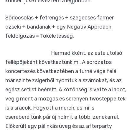
koncertjüket élveztem a legjobban.
Sörlocsolás + fetrengés + szegecses farmer
dzseki + bandánák + egy Negativ Approach
feldolgozás = Tökéletesség.
Harmadikként, az este utolsó
fellépőjeként következtünk mi. A sorozatos
koncertezés következtében a turné vége felé
már szinte zsigerből nyomtuk a számokat, és az
egész setlist beérett. A közönség is vette a lapot,
végig ment a mozgás és serényen twosteppeltek
is a srácok. Fogyott a merch, és mi is
csereberéltünk pár új holmit a többi zenekarral.
Előkerült egy pálinkás üveg és az afterparty