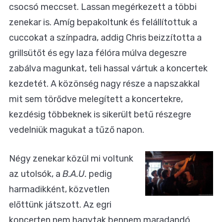
csocsó meccset. Lassan megérkezett a többi
zenekar is. Amíg bepakoltunk és felállítottuk a
cuccokat a színpadra, addig Chris beizzította a
grillsütőt és egy laza félóra múlva degeszre
zabálva magunkat, teli hassal vártuk a koncertek
kezdetét. A közönség nagy része a napszakkal
mit sem törődve melegített a koncertekre,
kezdésig többeknek is sikerült betű részegre
vedelniük magukat a tűző napon.
Négy zenekar közül mi voltunk
az utolsók, a
B.A.U.
pedig
harmadikként, közvetlen
előttünk játszott. Az egri
koncerten nem hagytak bennem maradandó