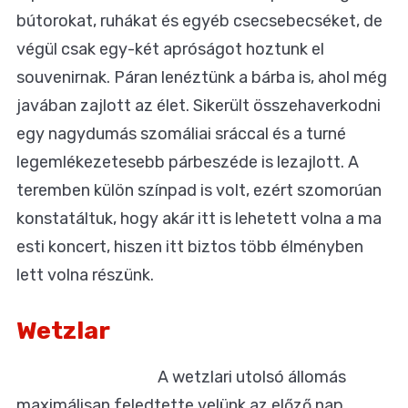
bútorokat, ruhákat és egyéb csecsebecséket, de
végül csak egy-két apróságot hoztunk el
souvenirnak. Páran lenéztünk a bárba is, ahol még
javában zajlott az élet. Sikerült összehaverkodni
egy nagydumás szomáliai sráccal és a turné
legemlékezetesebb párbeszéde is lezajlott. A
teremben külön színpad is volt, ezért szomorúan
konstatáltuk, hogy akár itt is lehetett volna a ma
esti koncert, hiszen itt biztos több élményben
lett volna részünk.
Wetzlar
A wetzlari utolsó állomás
maximálisan feledtette velünk az előző nap