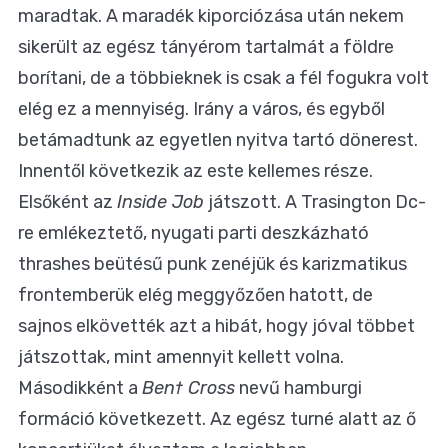
maradtak. A maradék kiporciózása után nekem
sikerült az egész tányérom tartalmát a földre
borítani, de a többieknek is csak a fél fogukra volt
elég ez a mennyiség. Irány a város, és egyből
betámadtunk az egyetlen nyitva tartó dönerest.
Innentől következik az este kellemes része.
Elsőként az
Inside Job
játszott. A Trasington Dc-
re emlékeztető, nyugati parti deszkázható
thrashes beütésű punk zenéjük és karizmatikus
frontemberük elég meggyőzően hatott, de
sajnos elkövették azt a hibát, hogy jóval többet
játszottak, mint amennyit kellett volna.
Másodikként a
Ben† Cross
nevű hamburgi
formáció következett. Az egész turné alatt az ő