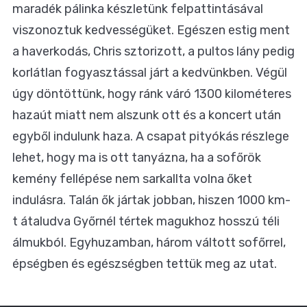
maradék pálinka készletünk felpattintásával
viszonoztuk kedvességüket. Egészen estig ment
a haverkodás, Chris sztorizott, a pultos lány pedig
korlátlan fogyasztással járt a kedvünkben. Végül
úgy döntöttünk, hogy ránk váró 1300 kilométeres
hazaút miatt nem alszunk ott és a koncert után
egyből indulunk haza. A csapat pityókás részlege
lehet, hogy ma is ott tanyázna, ha a sofőrök
kemény fellépése nem sarkallta volna őket
indulásra. Talán ők jártak jobban, hiszen 1000 km-
t átaludva Győrnél tértek magukhoz hosszú téli
álmukból. Egyhuzamban, három váltott sofőrrel,
épségben és egészségben tettük meg az utat.