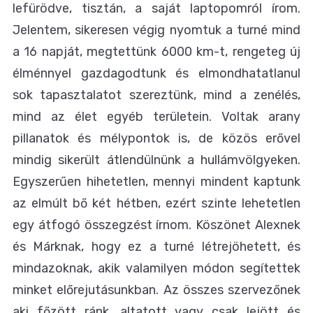
lefürödve, tisztán, a saját laptopomról írom.
Jelentem, sikeresen végig nyomtuk a turné mind
a 16 napját, megtettünk 6000 km-t, rengeteg új
élménnyel gazdagodtunk és elmondhatatlanul
sok tapasztalatot szereztünk, mind a zenélés,
mind az élet egyéb területein. Voltak arany
pillanatok és mélypontok is, de közös erővel
mindig sikerült átlendülnünk a hullámvölgyeken.
Egyszerűen hihetetlen, mennyi mindent kaptunk
az elmúlt bő két hétben, ezért szinte lehetetlen
egy átfogó összegzést írnom. Köszönet Alexnek
és Márknak, hogy ez a turné létrejöhetett, és
mindazoknak, akik valamilyen módon segítettek
minket előrejutásunkban. Az összes szervezőnek
aki főzött ránk, altatott vagy csak lejött és