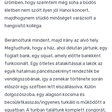
ürömben, hogy szerintem még soha a büdös
életben nem szólt ilyen jól Hanoi koncert,
majdhogynem stúdió minőséget varázsolt a
hangosító kolléga.
Berámoltunk mindent, majd irány az alvó hely.
Megtudtunk, hogy a ház, ahol délután jártunk, egy
foglalt bank, egy squat, amely előtte bankként
funkcionált. Egy ötletes átalakítással a lakók az
egyik hatalmas páncélszekrényt rendezték be
vendégszobának, így a zenekar története során
először egy széfben lett elszállásolva. Külön
dolgozószoba, egy alagsori kocsma és
becsületkasszás/ingyenes turkáló is működött a
squatban. A turiban találtunk komplett zongorát,