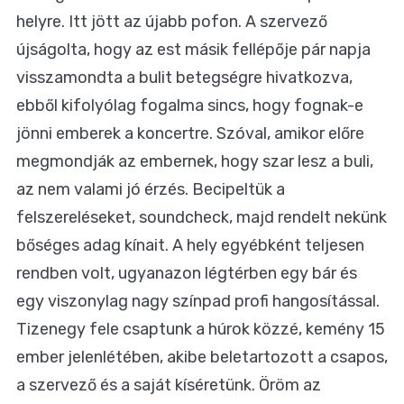
helyre. Itt jött az újabb pofon. A szervező
újságolta, hogy az est másik fellépője pár napja
visszamondta a bulit betegségre hivatkozva,
ebből kifolyólag fogalma sincs, hogy fognak-e
jönni emberek a koncertre. Szóval, amikor előre
megmondják az embernek, hogy szar lesz a buli,
az nem valami jó érzés. Becipeltük a
felszereléseket, soundcheck, majd rendelt nekünk
bőséges adag kínait. A hely egyébként teljesen
rendben volt, ugyanazon légtérben egy bár és
egy viszonylag nagy színpad profi hangosítással.
Tizenegy fele csaptunk a húrok közzé, kemény 15
ember jelenlétében, akibe beletartozott a csapos,
a szervező és a saját kíséretünk. Öröm az