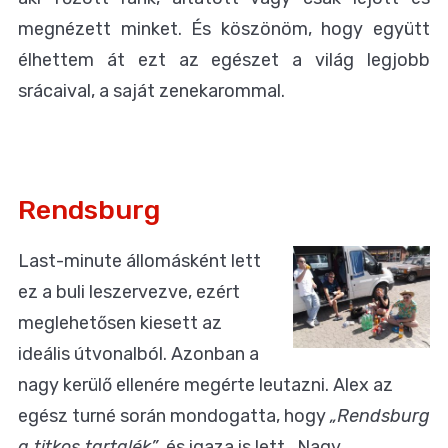
megnézett minket. És köszönöm, hogy együtt
élhettem át ezt az egészet a világ legjobb
srácaival, a saját zenekarommal.
Rendsburg
Last-minute állomásként lett
ez a buli leszervezve, ezért
meglehetősen kiesett az
ideális útvonalból. Azonban a
nagy kerülő ellenére megérte leutazni. Alex az
egész turné során mondogatta, hogy
„Rendsburg
a titkos tartalék”
, és igaza is lett. Nagy