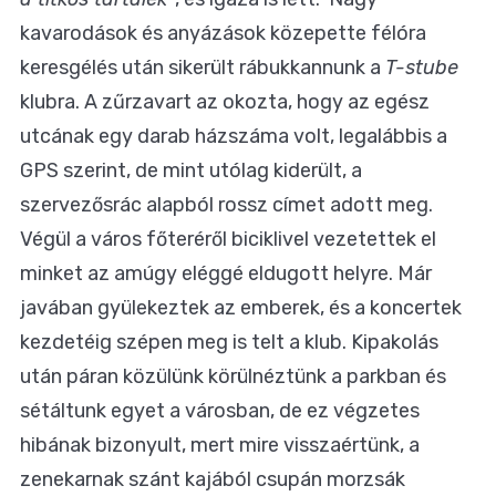
kavarodások és anyázások közepette félóra
keresgélés után sikerült rábukkannunk a
T-stube
klubra. A zűrzavart az okozta, hogy az egész
utcának egy darab házszáma volt, legalábbis a
GPS szerint, de mint utólag kiderült, a
szervezősrác alapból rossz címet adott meg.
Végül a város főteréről biciklivel vezetettek el
minket az amúgy eléggé eldugott helyre. Már
javában gyülekeztek az emberek, és a koncertek
kezdetéig szépen meg is telt a klub. Kipakolás
után páran közülünk körülnéztünk a parkban és
sétáltunk egyet a városban, de ez végzetes
hibának bizonyult, mert mire visszaértünk, a
zenekarnak szánt kajából csupán morzsák