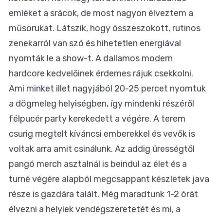
emléket a srácok, de most nagyon élveztem a
műsorukat. Látszik, hogy összeszokott, rutinos
zenekarról van szó és hihetetlen energiával
nyomták le a show-t. A dallamos modern
hardcore kedvelőinek érdemes rájuk csekkolni.
Ami minket illet nagyjából 20-25 percet nyomtuk
a dögmeleg helyiségben, így mindenki részéről
félpucér party kerekedett a végére. A terem
csurig megtelt kíváncsi emberekkel és vevők is
voltak arra amit csinálunk. Az addig ürességtől
pangó merch asztalnál is beindul az élet és a
turné végére alapból megcsappant készletek java
része is gazdára talált. Még maradtunk 1-2 órát
élvezni a helyiek vendégszeretetét és mi, a