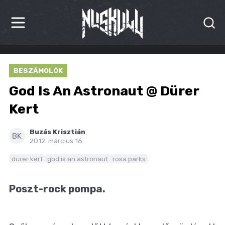
HÍREK
BESZÁMOLÓK
KRITIKÁK
God Is An Astronaut @ Dürer
BESZÁMOLÓK
Kert
INTERJÚK
Buzás Krisztián
BK
2012. március 16.
PREMIEREK
dürer kert
god is an astronaut
rosa parks
KULT
Poszt-rock pompa.
MÁSVILÁG
BLOG