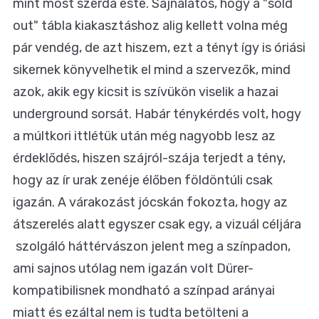
mint most szerda este. Sajnálatos, hogy a "sold
out" tábla kiakasztáshoz alig kellett volna még
pár vendég, de azt hiszem, ezt a tényt így is óriási
sikernek könyvelhetik el mind a szervezők, mind
azok, akik egy kicsit is szívükön viselik a hazai
underground sorsát. Habár ténykérdés volt, hogy
a múltkori ittlétük után még nagyobb lesz az
érdeklődés, hiszen szájról-szája terjedt a tény,
hogy az ír urak zenéje élőben földöntúli csak
igazán. A várakozást jócskán fokozta, hogy az
átszerelés alatt egyszer csak egy, a vizuál céljára
szolgáló háttérvászon jelent meg a színpadon,
ami sajnos utólag nem igazán volt Dürer-
kompatibilisnek mondható a színpad arányai
miatt és ezáltal nem is tudta betölteni a