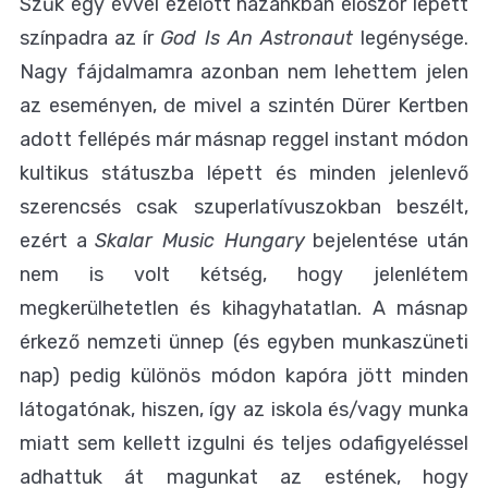
Szűk egy évvel ezelőtt hazánkban először lépett
színpadra az ír
God Is An Astronaut
legénysége.
Nagy fájdalmamra azonban nem lehettem jelen
az eseményen, de mivel a szintén Dürer Kertben
adott fellépés már másnap reggel instant módon
kultikus státuszba lépett és minden jelenlevő
szerencsés csak szuperlatívuszokban beszélt,
ezért a
Skalar Music Hungary
bejelentése után
nem is volt kétség, hogy jelenlétem
megkerülhetetlen és kihagyhatatlan. A másnap
érkező nemzeti ünnep (és egyben munkaszüneti
nap) pedig különös módon kapóra jött minden
látogatónak, hiszen, így az iskola és/vagy munka
miatt sem kellett izgulni és teljes odafigyeléssel
adhattuk át magunkat az estének, hogy