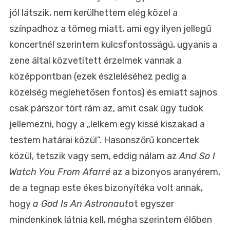
jól látszik, nem kerülhettem elég közel a
színpadhoz a tömeg miatt, ami egy ilyen jellegű
koncertnél szerintem kulcsfontosságú, ugyanis a
zene által közvetített érzelmek vannak a
középpontban (ezek észleléséhez pedig a
közelség meglehetősen fontos) és emiatt sajnos
csak párszor tört rám az, amit csak úgy tudok
jellemezni, hogy a „lelkem egy kissé kiszakad a
testem határai közül”. Hasonszőrű koncertek
közül, tetszik vagy sem, eddig nálam az
And So I
Watch You From Afarré
az a bizonyos aranyérem,
de a tegnap este ékes bizonyítéka volt annak,
hogy
a God Is An Astronaut
ot egyszer
mindenkinek látnia kell, mégha szerintem élőben