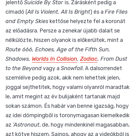
jelentő
Suicide By Star
is. Zárásként pedig a
címadó (
All Is Violent, All Is Bright
) és a
Fire Flies
and Empty Skies
kettőse helyezte fel a koronát
az előadásra. Persze a zenekar újabb dalait se
nélkülözte, hiszen olyanok is előkerültek, mint a
Route 666, Echoes, Age of the Fifth Sun,
Shadows,
Worlds In Collision
,
Zodiac
, From Dust
to the Beyond
vagy a
Snowfall
. A dalsorrendet
szemlélve pedig azok, akik nem lehettek jelen,
joggal sejthetitek, hogy valami olyanról maradtak
le, amit megint az év bulijaként tartanak majd
sokan számon. És habár van benne igazság, hogy
az idei dömpingből is toronymagasan kiemelkedik
az
’Astronaut
, de, hogy mindenkinél magasabban,
azt kötve hiszem. Sajnos, ahogy az a videókból is