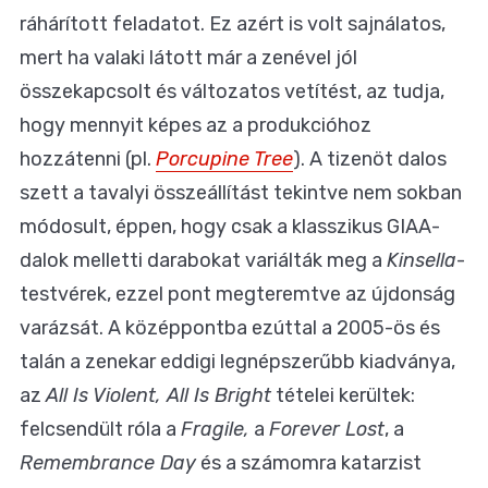
ráhárított feladatot. Ez azért is volt sajnálatos,
mert ha valaki látott már a zenével jól
összekapcsolt és változatos vetítést, az tudja,
hogy mennyit képes az a produkcióhoz
hozzátenni (pl.
Porcupine Tree
). A tizenöt dalos
szett a tavalyi összeállítást tekintve nem sokban
módosult, éppen, hogy csak a klasszikus GIAA-
dalok melletti darabokat variálták meg a
Kinsella
-
testvérek, ezzel pont megteremtve az újdonság
varázsát. A középpontba ezúttal a 2005-ös és
talán a zenekar eddigi legnépszerűbb kiadványa,
az
All Is Violent, All Is Bright
tételei kerültek:
felcsendült róla a
Fragile,
a
Forever Lost
, a
Remembrance Day
és a számomra katarzist