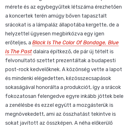
mérete és az egybegyűltek létszáma érezhetően
a koncertek terén amúgy bőven tapasztalt
srácokat is a lámpaláz állapotába kergette, de a
helyzettel ügyesen megbirkózva egy igen
erőteljes, a
Black Is The Color Of Bondage, Blue
Is The Past
dalaira építkező, de pár új tételt is
felvonultató szettet prezentáltak a budapesti
post-rock kedvelőknek. A közönség vette a lapot
és mindenki elégedetten, kézösszecsapások
sokaságával honorálta a produkciót, így a srácok
fokozatosan felengedve egyre inkább jöttek bele
a zenélésbe és ezzel együtt a mozgásterük is
megnövekedett, ami az összhatást tekintve is
sokat javított az összképen. A néha előkerülő