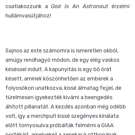
csatlakozzunk a
God Is An Astronaut
érzelmi
hullámvasútjához!
Sajnos az este számomra is ismeretlen okból,
amúgy rendhagyó módon, de egy elég vaskos
késéssel indult. A kapunyitás is egy bő órát
késett, aminek köszönhetően az emberek a
folyosókon unatkozva, kissé álmatag fejjel, de
türelmesen igyekezték kivárni a beengedés
áhított pillanatát. A kezdés azonban még odébb
volt, így a merchpult kissé szegényes kínálata
előtt tornyosulva próbálták felmérni a GIAA
portékáit, amelyeket a zenekar ír otthonának