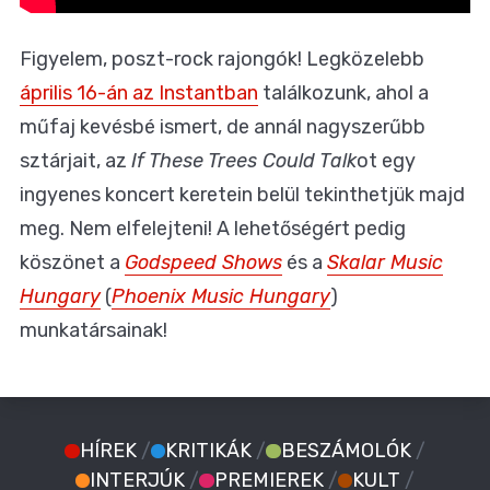
Figyelem, poszt-rock rajongók! Legközelebb
április 16-án az Instantban
találkozunk, ahol a
műfaj kevésbé ismert, de annál nagyszerűbb
sztárjait, az
If These Trees Could Talk
ot egy
ingyenes koncert keretein belül tekinthetjük majd
meg. Nem elfelejteni! A lehetőségért pedig
köszönet a
Godspeed Shows
és a
Skalar Music
Hungary
(
Phoenix Music Hungary
)
munkatársainak!
HÍREK
/
KRITIKÁK
/
BESZÁMOLÓK
/
INTERJÚK
/
PREMIEREK
/
KULT
/