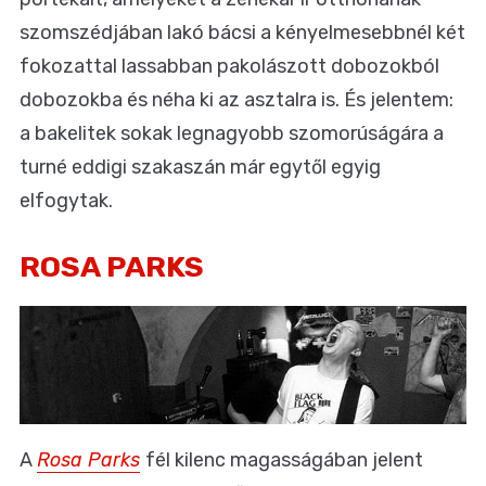
szomszédjában lakó bácsi a kényelmesebbnél két
fokozattal lassabban pakolászott dobozokból
dobozokba és néha ki az asztalra is. És jelentem:
a bakelitek sokak legnagyobb szomorúságára a
turné eddigi szakaszán már egytől egyig
elfogytak.
ROSA PARKS
A
Rosa Parks
fél kilenc magasságában jelent