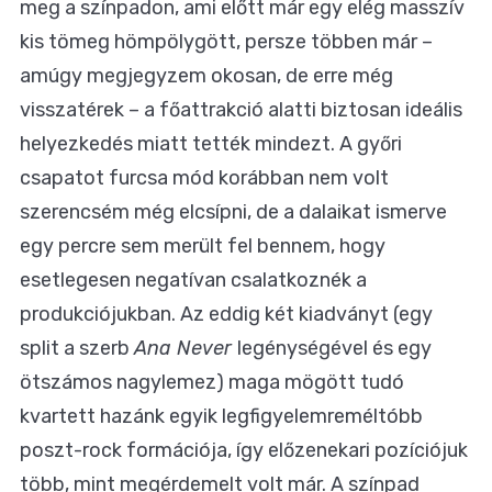
meg a színpadon, ami előtt már egy elég masszív
kis tömeg hömpölygött, persze többen már –
amúgy megjegyzem okosan, de erre még
visszatérek – a főattrakció alatti biztosan ideális
helyezkedés miatt tették mindezt. A győri
csapatot furcsa mód korábban nem volt
szerencsém még elcsípni, de a dalaikat ismerve
egy percre sem merült fel bennem, hogy
esetlegesen negatívan csalatkoznék a
produkciójukban. Az eddig két kiadványt (egy
split a szerb
Ana Never
legénységével és egy
ötszámos nagylemez) maga mögött tudó
kvartett hazánk egyik legfigyelemreméltóbb
poszt-rock formációja, így előzenekari pozíciójuk
több, mint megérdemelt volt már. A színpad