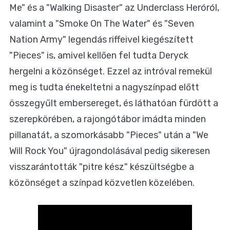
Me" és a "Walking Disaster" az Underclass Heróról,
valamint a "
Smoke On The Water" és "
Seven
Nation Army" legendás riffeivel kiegészített
"Pieces" is, amivel kellően fel tudta Deryck
hergelni a közönséget. Ezzel az intróval remekül
meg is tudta énekeltetni a nagyszínpad előtt
összegyűlt embersereget, és láthatóan fürdött a
szerepkörében, a rajongótábor imádta minden
pillanatát, a szomorkásabb "Pieces" után a "We
Will Rock You" újragondolásával pedig sikeresen
visszarántották "pitre kész" készültségbe a
közönséget a színpad közvetlen közelében.