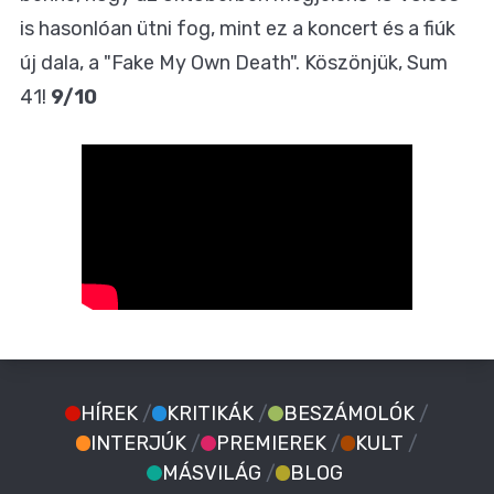
is hasonlóan ütni fog, mint ez a koncert és a fiúk
új dala, a "Fake My Own Death". Köszönjük, Sum
41!
9/10
HÍREK
/
KRITIKÁK
/
BESZÁMOLÓK
/
INTERJÚK
/
PREMIEREK
/
KULT
/
MÁSVILÁG
/
BLOG