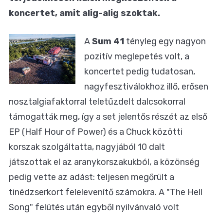
koncertet, amit alig-alig szoktak.
A
Sum
41
tényleg egy nagyon
pozitív meglepetés volt, a
koncertet pedig tudatosan,
nagyfesztiválokhoz illő, erősen
nosztalgiafaktorral teletűzdelt dalcsokorral
támogatták meg, így a set jelentős részét az első
EP (Half Hour of Power) és a Chuck közötti
korszak szolgáltatta, nagyjából 10 dalt
játszottak el az aranykorszakukból, a közönség
pedig vette az adást: teljesen megőrült a
tinédzserkort felelevenítő számokra. A "The Hell
Song" felütés után egyből nyilvánvaló volt