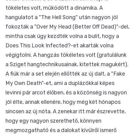
tökéletes volt, működött a dinamika. A
hangulatot a "The Hell Song" után nagyon jól
fokozták a "Over My Head (Better Off Dead)"-del,
mintha csak úgy kezdték volna a bulit, hogy a
Does This Look Infected?-et akarták volna
végigtolni. A hangzás tökéletes volt (gratulálunk
a Sziget hangtechnikusainak, kitettek magukért).
A fiúk már a set elején ellőtték az új dalt, a "Fake
My Own Death"-et, ami a duplázókkal képes
levinni pár arcot élőben, és a közönség is nagyon
jól élte, annak ellenére, hogy még két hónapos
sincsen az új nóta. A zenekar itt már észrevette,
hogy egy nagyon szerethető, könnyen
megmozgatható és a dalokat kívülről ismerő