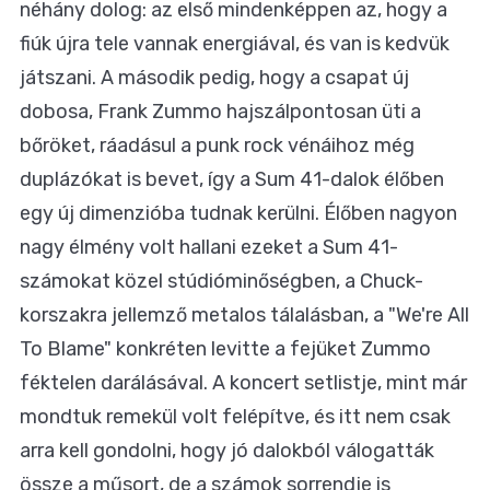
néhány dolog: az első mindenképpen az, hogy a
fiúk újra tele vannak energiával, és van is kedvük
játszani. A második pedig, hogy a csapat új
dobosa, Frank Zummo hajszálpontosan üti a
bőröket, ráadásul a punk rock vénáihoz még
duplázókat is bevet, így a Sum 41-dalok élőben
egy új dimenzióba tudnak kerülni. Élőben nagyon
nagy élmény volt hallani ezeket a Sum 41-
számokat közel stúdióminőségben, a Chuck-
korszakra jellemző metalos tálalásban, a "We're All
To Blame" konkréten levitte a fejüket Zummo
féktelen darálásával. A koncert setlistje, mint már
mondtuk remekül volt felépítve, és itt nem csak
arra kell gondolni, hogy jó dalokból válogatták
össze a műsort, de a számok sorrendje is