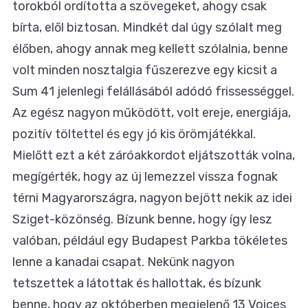
torokból ordította a szövegeket, ahogy csak
bírta, elől biztosan. Mindkét dal úgy szólalt meg
élőben, ahogy annak meg kellett szólalnia, benne
volt minden nosztalgia fűszerezve egy kicsit a
Sum 41 jelenlegi felállásából adódó frissességgel.
Az egész nagyon működött, volt ereje, energiája,
pozitív töltettel és egy jó kis örömjátékkal.
Mielőtt
ezt a két záróakkordot eljátszották volna,
megígérték, hogy az új lemezzel vissza fognak
térni Magyarországra, nagyon bejött nekik az idei
Sziget-közönség. Bízunk benne, hogy így lesz
valóban, például egy Budapest Parkba tökéletes
lenne a kanadai csapat. Nekünk nagyon
tetszettek a látottak és hallottak, és bízunk
benne, hogy az októberben megjelenő 13 Voices