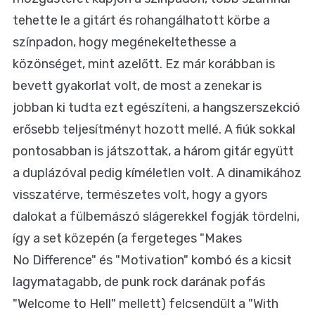
tehette le a gitárt és rohangálhatott körbe a
színpadon, hogy megénekeltethesse a
közönséget, mint azelőtt. Ez már korábban is
bevett gyakorlat volt, de most a zenekar is
jobban ki tudta ezt egészíteni, a hangszerszekció
erősebb teljesítményt hozott mellé. A fiúk sokkal
pontosabban is játszottak, a három gitár együtt
a duplázóval pedig kíméletlen volt. A dinamikához
visszatérve, természetes volt, hogy a gyors
dalokat a fülbemászó slágerekkel fogják tördelni,
így a set közepén (a fergeteges "Makes
No Difference" és "Motivation" kombó és a kicsit
lagymatagabb, de punk rock darának pofás
"Welcome to Hell" mellett) felcsendült a "With