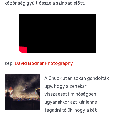
közönség gyűlt össze a színpad előtt.
Kép:
David Bodnar Photography
A Chuck után sokan gondolták
úgy, hogy a zenekar
visszaesett minőségben,
ugyanakkor azt kár lenne
tagadni tőlük, hogy a két