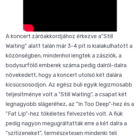
A koncert záróakkordjához érkezve a"Still
Waiting" alatt talán már 3-4 pit is kialakulhatott a
közönségben, mindenhol lengtek a zászlók, a
bodysurfölő emberek száma pedig dalról-dalra
növekedett, hogy a koncert utolsó két dalára
kicsúcsosodjon. Az egész buli egyik legizmosabb
teljesítménye volt a "Still Waiting", a csapat két
legnagyobb slágeréhez, az "In Too Deep"-hez és a
"Fat Lip"-hez tökéletes felvezetés volt. A fiúk
pedig nagyon megugráltatták erre a két dalra a
"szitizeneket", természetesen mindenki teli