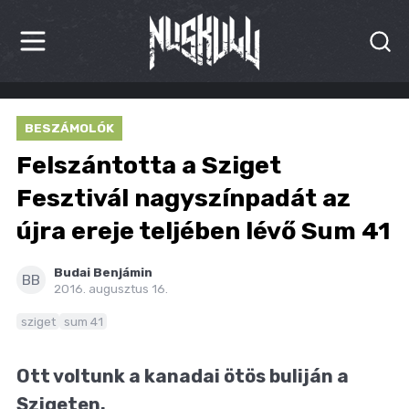
HÍREK
BESZÁMOLÓK
KRITIKÁK
Felszántotta a Sziget
BESZÁMOLÓK
Fesztivál nagyszínpadát az
újra ereje teljében lévő Sum 41
INTERJÚK
PREMIEREK
Budai Benjámin
BB
2016. augusztus 16.
KULT
sziget
sum 41
MÁSVILÁG
Ott voltunk a kanadai ötös buliján a
BLOG
Szigeten.