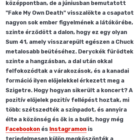
középpontban, de a júniusban bemutatott
"Fake My Own Death" visszalökte a csapatot
nagyon sok ember figyelmének a látókörébe,
szinte érződött a dalon, hogy ez egy olyan
Sum 41, amely visszarepült egészen a Chuck
metalosabb beütéséhez. Deryckék fürödtek
szinte a hangzásban, a dal után okkal
felfokozódtak a várakozások, és a kanadai
formáció ilyen előjelekkel érkezett meg a
Szigetre. Hogy hogyan sikerült a koncert? A
pozitív előjelek pozitív fellépést hoztak, mi
több: szétszedték a színpadot, és annyira
élte a közönség és ők is a bulit, hogy még
Facebookon
és
Instagramon
is
terjedelmesen külön megköszönték a