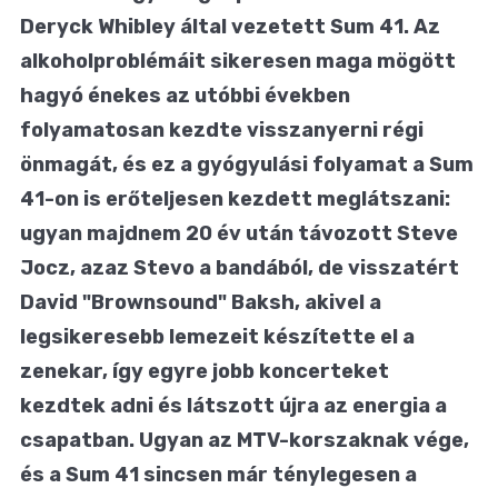
Deryck Whibley által vezetett Sum 41. Az
alkoholproblémáit sikeresen maga mögött
hagyó énekes az
utóbbi években
folyamatosan kezdte visszanyerni régi
önmagát, és ez a gyógyulási folyamat a Sum
41-on is erőteljesen kezdett meglátszani:
ugyan majdnem 20 év után távozott Steve
Jocz, azaz Stevo a bandából, de visszatért
David "Brownsound" Baksh, akivel a
legsikeresebb lemezeit készítette el a
zenekar, így egyre jobb koncerteket
kezdtek adni és látszott újra az energia a
csapatban. Ugyan az MTV-korszaknak vége,
és a Sum 41 sincsen már ténylegesen a