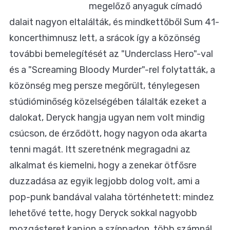
megelőző anyaguk címadó
dalait nagyon eltalálták, és mindkettőből Sum 41-
koncerthimnusz lett, a srácok így a közönség
további bemelegítését az "Underclass Hero"-val
és a "Screaming Bloody Murder"-rel folytatták, a
közönség meg persze megőrült, ténylegesen
stúdióminőség közelségében tálalták ezeket a
dalokat, Deryck hangja ugyan nem volt mindig
csúcson, de érződött, hogy nagyon oda akarta
tenni magát. Itt szeretnénk megragadni az
alkalmat és kiemelni, hogy a zenekar ötfősre
duzzadása az egyik legjobb dolog volt, ami a
pop-punk bandával valaha történhetett: mindez
lehetővé tette, hogy Deryck sokkal nagyobb
mozgásteret kapjon a színpadon, több számnál