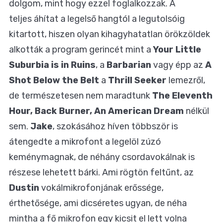
dolgom, mint hogy ezzel foglalkozzak. A
teljes áhítat a legelső hangtól a legutolsóig
kitartott, hiszen olyan kihagyhatatlan örökzöldek
alkották a program gerincét mint a
Your Little
Suburbia is in Ruins
, a
Barbarian
vagy épp az
A
Shot Below the Belt
a
Thrill Seeker
lemezről,
de természetesen nem maradtunk
The Eleventh
Hour, Back Burner, An American Dream
nélkül
sem.
Jake
, szokásához híven többször is
átengedte a mikrofont a legelöl zúzó
keménymagnak, de néhány csordavokálnak is
részese lehetett bárki. Ami rögtön feltűnt, az
Dustin
vokálmikrofonjának erőssége,
érthetősége, ami dicséretes ugyan, de néha
mintha a fő mikrofon egy kicsit el lett volna