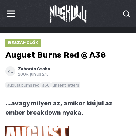
HÍREK
BESZÁMOLÓK
KRITIKÁK
August Burns Red @ A38
BESZÁMOLÓK
Zahorán Csaba
ZC
2009. június 24.
INTERJÚK
august burns red
a38
unsent letters
PREMIEREK
...avagy milyen az, amikor kiújul az
KULT
ember breakdown nyaka.
MÁSVILÁG
BLOG