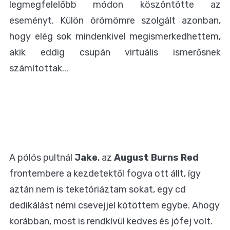
legmegfelelőbb módon köszöntötte az
eseményt. Külön örömömre szolgált azonban,
hogy elég sok mindenkivel megismerkedhettem,
akik eddig csupán virtuális ismerősnek
számítottak...
A pólós pultnál
Jake
, az
August Burns Red
frontembere a kezdetektől fogva ott állt, így
aztán nem is teketóriáztam sokat, egy cd
dedikálást némi csevejjel kötöttem egybe. Ahogy
korábban, most is rendkívül kedves és jófej volt.