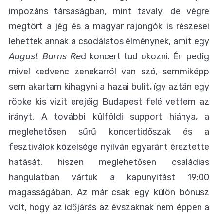
impozáns társaságban, mint tavaly, de végre
megtört a jég és a magyar rajongók is részesei
lehettek annak a csodálatos élménynek, amit egy
August Burns Re
d koncert tud okozni. Én pedig
mivel kedvenc zenekarról van szó, semmiképp
sem akartam kihagyni a hazai bulit, így aztán egy
röpke kis vizit erejéig Budapest felé vettem az
irányt.
A további külföldi support hiánya, a
meglehetősen sűrű koncertidőszak és a
fesztiválok közelsége nyilván egyaránt éreztette
hatását, hiszen meglehetősen családias
hangulatban vártuk a kapunyitást 19:00
magasságában. Az már csak egy külön bónusz
volt, hogy az időjárás az évszaknak nem éppen a