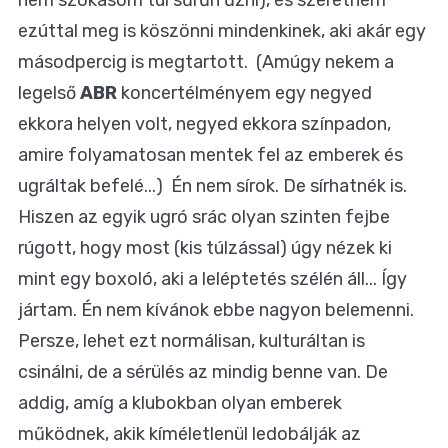
ezúttal meg is köszönni mindenkinek, aki akár egy
másodpercig is megtartott. (Amúgy nekem a
legelső
ABR
koncertélményem egy negyed
ekkora helyen volt, negyed ekkora színpadon,
amire folyamatosan mentek fel az emberek és
ugráltak befelé...) Én nem sírok. De sírhatnék is.
Hiszen az egyik ugró srác olyan szinten fejbe
rúgott, hogy most (kis túlzással) úgy nézek ki
mint egy boxoló, aki a leléptetés szélén áll... Így
jártam. Én nem kívánok ebbe nagyon belemenni.
Persze, lehet ezt normálisan, kulturáltan is
csinálni, de a sérülés az mindig benne van. De
addig, amíg a klubokban olyan emberek
működnek, akik kíméletlenül ledobálják az