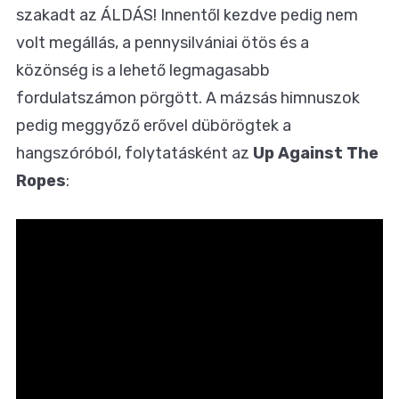
szakadt az ÁLDÁS! Innentől kezdve pedig nem
volt megállás, a pennysilvániai ötös és a
közönség is a lehető legmagasabb
fordulatszámon pörgött. A mázsás himnuszok
pedig meggyőző erővel dübörögtek a
hangszóróból, folytatásként az
Up Against The
Ropes
: