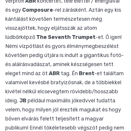
vérprofi
ABR
koncertet, tele élettel / energiával
és egy
Composure
-rel zárásként. Aztán egy kis
kántálást követően természetesen még
visszajöttek, hogy eljátsszák az atom
lúdbőrképző
The Seventh Trumpet
-et. Ó igen!
Némi vízpótlást és gyors élménymegbeszélést
követően pedig útjára is indult a gigantikus fotó-
és aláírásvadászat, aminek készségesen tett
eleget mind az öt
ABR
tag. Én
Brent
-et találtam
valamivel kevésbé bratyizósnak, de a többiekkel
kivétel nélkül elcsevegtem rövidebb/hosszabb
ideig.
JB
például maximális jókedvvel tudatta
velem, hogy milyen jól érezték magukat és hogy
bőven elvárás felett teljesített a magyar
publikum! Ennél tökéletesebb végszót pedig nem