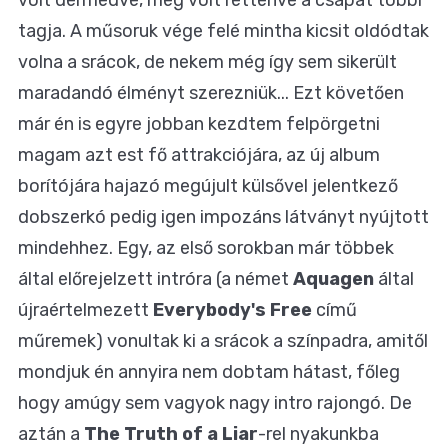
tagja. A műsoruk vége felé mintha kicsit oldódtak
volna a srácok, de nekem még így sem sikerült
maradandó élményt szerezniük... Ezt követően
már én is egyre jobban kezdtem felpörgetni
magam azt est fő attrakciójára, az új album
borítójára hajazó megújult külsővel jelentkező
dobszerkó pedig igen impozáns látványt nyújtott
mindehhez. Egy, az első sorokban már többek
által előrejelzett intróra (a német
Aquagen
által
újraértelmezett
Everybody's Free
című
műremek) vonultak ki a srácok a színpadra, amitől
mondjuk én annyira nem dobtam hátast, főleg
hogy amúgy sem vagyok nagy intro rajongó. De
aztán a
The Truth of a Liar
-rel nyakunkba