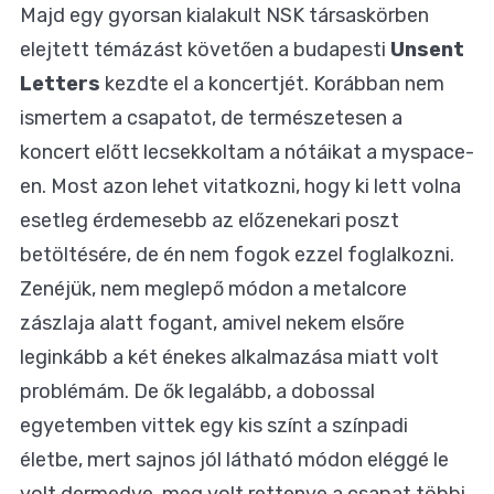
Majd egy gyorsan kialakult NSK társaskörben
elejtett témázást követően a budapesti
Unsent
Letters
kezdte el a koncertjét. Korábban nem
ismertem a csapatot, de természetesen a
koncert előtt lecsekkoltam a nótáikat a myspace-
en. Most azon lehet vitatkozni, hogy ki lett volna
esetleg érdemesebb az előzenekari poszt
betöltésére, de én nem fogok ezzel foglalkozni.
Zenéjük, nem meglepő módon a metalcore
zászlaja alatt fogant, amivel nekem elsőre
leginkább a két énekes alkalmazása miatt volt
problémám. De ők legalább, a dobossal
egyetemben vittek egy kis színt a színpadi
életbe, mert sajnos jól látható módon eléggé le
volt dermedve, meg volt rettenve a csapat többi