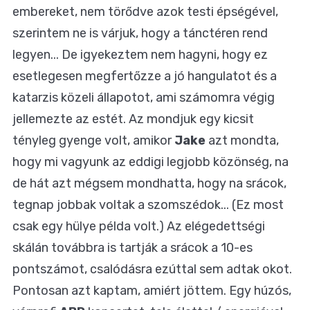
embereket, nem törődve azok testi épségével,
szerintem ne is várjuk, hogy a tánctéren rend
legyen... De igyekeztem nem hagyni, hogy ez
esetlegesen megfertőzze a jó hangulatot és a
katarzis közeli állapotot, ami számomra végig
jellemezte az estét. Az mondjuk egy kicsit
tényleg gyenge volt, amikor
Jake
azt mondta,
hogy mi vagyunk az eddigi legjobb közönség, na
de hát azt mégsem mondhatta, hogy na srácok,
tegnap jobbak voltak a szomszédok... (Ez most
csak egy hülye példa volt.) Az elégedettségi
skálán továbbra is tartják a srácok a 10-es
pontszámot, csalódásra ezúttal sem adtak okot.
Pontosan azt kaptam, amiért jöttem. Egy húzós,