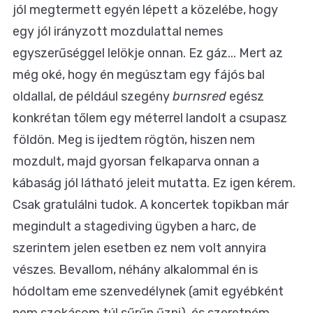
jól megtermett egyén lépett a közelébe, hogy
egy jól irányzott mozdulattal nemes
egyszerűséggel lelökje onnan. Ez gáz... Mert az
még oké, hogy én megúsztam egy fájós bal
oldallal, de például szegény
burnsred
egész
konkrétan tőlem egy méterrel landolt a csupasz
földön. Meg is ijedtem rögtön, hiszen nem
mozdult, majd gyorsan felkaparva onnan a
kábaság jól látható jeleit mutatta. Ez igen kérem.
Csak gratulálni tudok. A koncertek topikban már
megindult a stagediving ügyben a harc, de
szerintem jelen esetben ez nem volt annyira
vészes. Bevallom, néhány alkalommal én is
hódoltam eme szenvedélynek (amit egyébként
nem szokásom túl sűrűn űzni), és szeretném