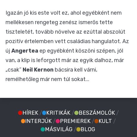
Igazán jó kis este volt ez, ahol egyébként nem
mellékesen rengeteg zenész ismerős tette
tiszteletét, tovább növelve az ezúttal abszolút
pozitív értelemben vett családias hangulatot. Az
új
Angertea
ep egyébként köszöni szépen, jól
van, a klip is leforgott már az egyik dalhoz, már
„csak”
Neil Kernon
bácsira kell várni,
remélhetőleg már nem túl sokat...
HÍREK
/
KRITIKÁK
/
BESZÁMOLÓK
/
INTERJÚK
/
PREMIEREK
/
KULT
/
MÁSVILÁG
/
BLOG