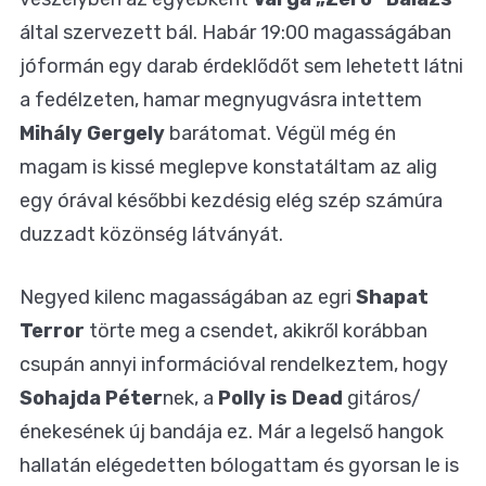
által szervezett bál. Habár 19:00 magasságában
jóformán egy darab érdeklődőt sem lehetett látni
a fedélzeten, hamar megnyugvásra intettem
Mihály Gergely
barátomat. Végül még én
magam is kissé meglepve konstatáltam az alig
egy órával későbbi kezdésig elég szép számúra
duzzadt közönség látványát.
Negyed kilenc magasságában az egri
Shapat
Terror
törte meg a csendet, akikről korábban
csupán annyi információval rendelkeztem, hogy
Sohajda Péter
nek, a
Polly is Dead
gitáros/
énekesének új bandája ez. Már a legelső hangok
hallatán elégedetten bólogattam és gyorsan le is