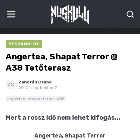
HÍREK
BESZÁMOLÓK
KRITIKÁK
Angertea, Shapat Terror @
BESZÁMOLÓK
A38 Tetőterasz
INTERJÚK
Zahorán Csaba
ZC
2010. szeptember 7.
PREMIEREK
angertea
shapat terror
a38
KULT
Mert a rossz idő nem lehet kifogás...
MÁSVILÁG
Angertea, Shapat Terror
BLOG