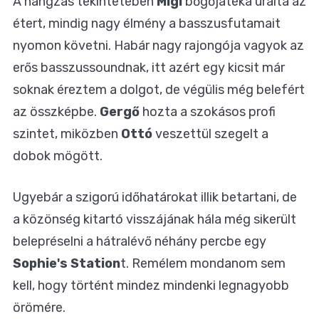
A hangzás tekintetében
Migi
bőgőjátéka uralta az
étert, mindig nagy élmény a basszusfutamait
nyomon követni. Habár nagy rajongója vagyok az
erős basszussoundnak, itt azért egy kicsit már
soknak éreztem a dolgot, de végülis még belefért
az összképbe.
Gergő
hozta a szokásos profi
szintet, miközben
Ottó
veszettül szegelt a
dobok mögött.
Ugyebár a szigorú időhatárokat illik betartani, de
a közönség kitartó visszájának hála még sikerült
belepréselni a hátralévő néhány percbe egy
Sophie's Station
t. Remélem mondanom sem
kell, hogy történt mindez mindenki legnagyobb
örömére.