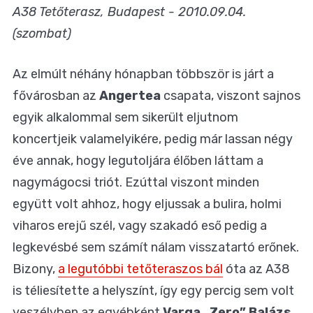
A38 Tetőterasz, Budapest - 2010.09.04.
(szombat)
Az elmúlt néhány hónapban többször is járt a
fővárosban az
Angertea
csapata, viszont sajnos
egyik alkalommal sem sikerült eljutnom
koncertjeik valamelyikére, pedig már lassan négy
éve annak, hogy legutoljára élőben láttam a
nagymágocsi triót. Ezúttal viszont minden
együtt volt ahhoz, hogy eljussak a bulira, holmi
viharos erejű szél, vagy szakadó eső pedig a
legkevésbé sem számít nálam visszatartó erőnek.
Bizony,
a legutóbbi tetőteraszos bál
óta az A38
is téliesítette a helyszínt, így egy percig sem volt
veszélyben az egyébként
Varga „Zero” Balázs