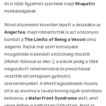
én is több figyelmet szentelek majd
Shapat
ék
munkásságának.
Rövid átszerelést követően lépett a deszkákra az
Angertea
, majd robbantották is azt a bizonyos
bombát a
The Limits of Being a Vessel
című
slágerrel. Rajtuk már azért komolyabb
mozgolódás is beindult a közönség részéről
(
Molnár Kolos
sal az élen ;), a srácok pedig a tőlük
megszokott vehemenciával és precizitással
vezették elő betegesen gyönyörű
szerzeményeiket. A lehető legszélesebb mosoly
ült ki az arcomra a tavalyi korong egyik személyes
kedvence, a
Waterfront Syndrome
alatt, amit
végre élőben is hallhattam/láthattam. Majd az