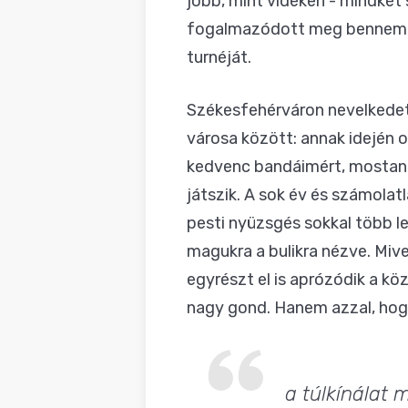
jobb, mint vidéken - mindkét
fogalmazódott meg bennem, 
turnéját.
Székesfehérváron nevelkedett
városa között: annak idején o
kedvenc bandáimért, mostaná
játszik. A sok év és számolat
pesti nyüzsgés sokkal több l
magukra a bulikra nézve. Mive
egyrészt el is aprózódik a kö
nagy gond. Hanem azzal, ho
a túlkínálat 