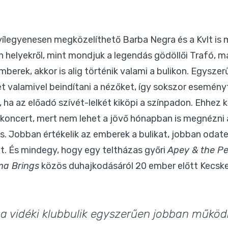
ílegyenesen megközelíthető Barba Negra és a Kvlt is m
 helyekről, mint mondjuk a legendás gödöllői Trafó, má
berek, akkor is alig történik valami a bulikon. Egysz
het valamivel beindítani a nézőket, így sokszor esemén
s, ha az előadó szívét-lelkét kiköpi a színpadon. Ehhez
oncert, mert nem lehet a jövő hónapban is megnézni 
is. Jobban értékelik az emberek a bulikat, jobban odat
at. És mindegy, hogy egy teltházas győri
Apey & the P
ma Brings
közös duhajkodásáról 20 ember előtt Kecsk
 vidéki klubbulik egyszerűen jobban működ