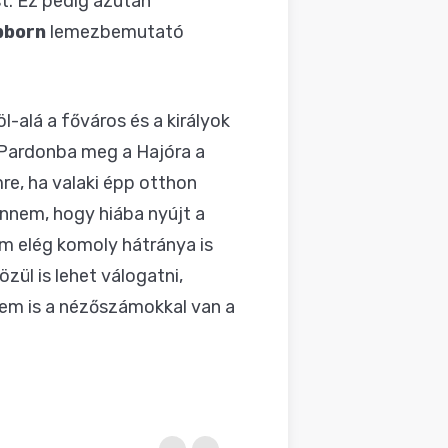
t. Ez pedig azután
bborn
lemezbemutató
-alá a főváros és a királyok
d Pardonba meg a Hajóra a
e, ha valaki épp otthon
ennem, hogy hiába nyújt a
m elég komoly hátránya is
ül is lehet válogatni,
 nem is a nézőszámokkal van a