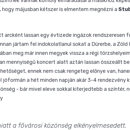
 szintnek vannak komoly elmaradásai a másikhoz képes
hogy májusban kétszer is elmentem megnézni a
Stu
 arcként lassan egy évtizede ingázok rendszeresen föl
nnan jártam fel indokolatlanul sokat a Dürerbe, a Zöl
ban meg már innen megyek vissza a régi törzshelyeimr
lan mennyiségű koncert alatt aztán lassan összeállt b
ehetőséget, ennek nem csak rengeteg előnye van, hane
l jóformán a hét minden napján akár 3-4 rendezvény köz
zönség - bár mivel eleve sokkal kiterjedtebb a színtér,
gy
miatt a fővárosi közönség elkényelmesedett.