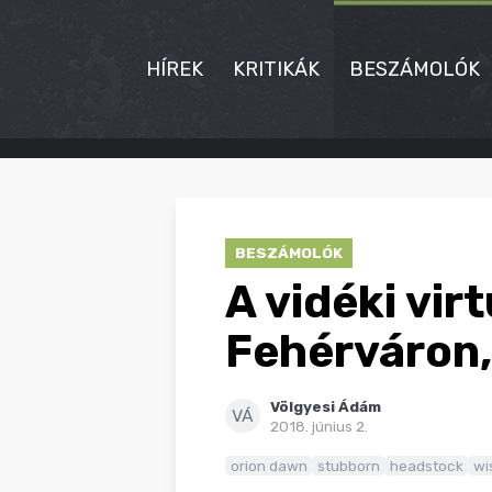
HÍREK
KRITIKÁK
BESZÁMOLÓK
HÍREK
KRITIKÁK
BESZÁMOLÓK
BESZÁMOLÓK
A vidéki vir
INTERJÚK
Fehérváron
PREMIEREK
Völgyesi Ádám
KULT
VÁ
2018. június 2.
MÁSVILÁG
orion dawn
stubborn
headstock
wi