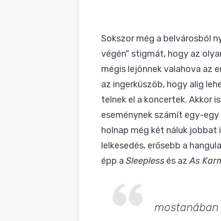
Sokszor még a belvárosból ny
végén" stigmát, hogy az olyan
mégis lejönnek valahova az em
az ingerküszöb, hogy alig le
telnek el a koncertek. Akkor i
eseménynek számít egy-egy k
holnap még két náluk jobbat 
lelkesedés, erősebb a hangul
épp a
Sleepless
és az
As Kar
mostanában a