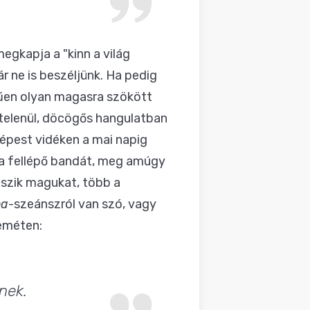
egkapja a "kinn a világ
r ne is beszéljünk. Ha pedig
erűen olyan magasra szökött
ytelenül, döcögős hangulatban
 képest vidéken a mai napig
a fellépő bandát, meg amúgy
eszik magukat, több a
ea
-szeánszról van szó, vagy
eméten:
nek.