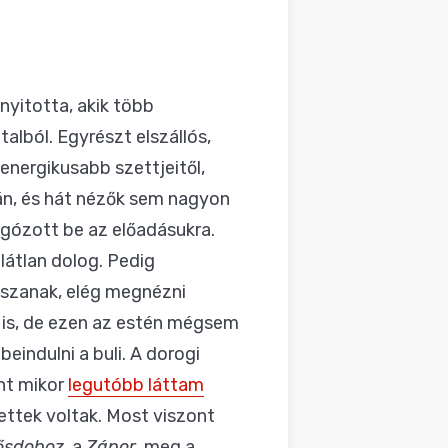
 nyitotta, akik több
talból. Egyrészt elszállós,
energikusabb szettjeitől,
án, és hát nézők sem nagyon
ingózott be az előadásukra.
álátlan dolog. Pedig
tszanak, elég megnézni
is, de ezen az estén mégsem
eindulni a buli. A dorogi
nt mikor
legutóbb láttam
ettek voltak. Most viszont
ősdoboz
, a
Zápor
, meg a