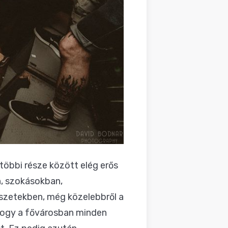
öbbi része között elég erős
n, szokásokban,
észetekben, még közelebbről a
 hogy a fővárosban minden