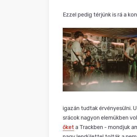
Ezzel pedig térjünk is rá a k
igazán tudtak érvényesülni. 
srácok nagyon elemükben vol
őket
a Trackben - mondjuk ami
nagy lendülettel tolták a ne