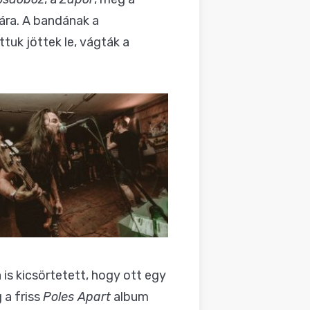
ára. A bandának a
uk jöttek le, vágták a
is kicsörtetett, hogy ott egy
 a friss
Poles Apart
album