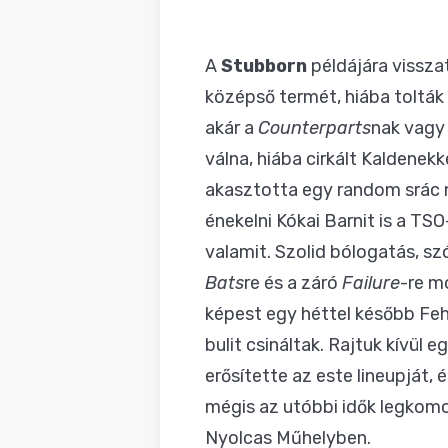
A
Stubborn
példájára visszat
középső termét, hiába tolták o
akár a
Counterparts
nak vagy
válna, hiába cirkált Kaldenek
akasztotta egy random srác n
énekelni Kókai Barnit is a TSO
valamit. Szolid bólogatás, s
Bats
re és a záró
Failure
-re m
képest egy héttel később Fe
bulit csináltak. Rajtuk kívül 
erősítette az este lineupját
mégis az utóbbi idők legkom
Nyolcas Műhelyben.