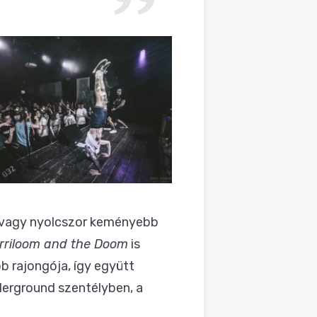
l vagy nyolcszor keményebb
rriloom and the Doom
is
b rajongója, így együtt
derground szentélyben, a