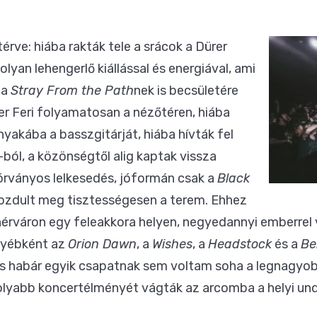
érve: hiába rakták tele a srácok a Dürer
lyan lehengerlő kiállással és energiával, ami
 a
Stray From the Path
nek is becsületére
ker Feri folyamatosan a nézőtéren, hiába
yakába a basszgitárját, hiába hívták fel
-ból, a közönségtől alig kaptak vissza
zórványos lelkesedés, jóformán csak a
Black
ozdult meg tisztességesen a terem. Ehhez
hérváron egy feleakkora helyen, negyedannyi emberre
egyébként az
Orion Dawn
, a
Wishes
, a
Headstock
és a
Be
, és habár egyik csapatnak sem voltam soha a legnagyob
olyabb koncertélményét vágták az arcomba a helyi un