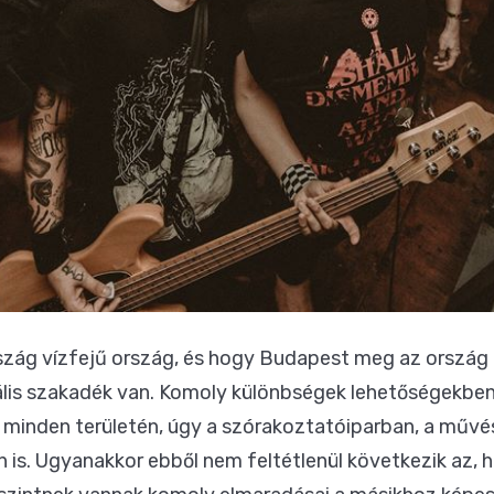
zág vízfejű ország, és hogy Budapest meg az ország t
rális szakadék van. Komoly különbségek lehetőségekbe
 minden területén, úgy a szórakoztatóiparban, a műv
is. Ugyanakkor ebből nem feltétlenül következik az,