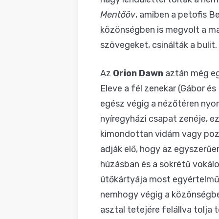
Mentőöv
, amiben a petofis B
közönségben is megvolt a mag
szövegeket, csinálták a bulit.
Az
Orion Dawn
aztán még egy
Eleve a fél zenekar (Gábor és
egész végig a nézőtéren nyom
nyíregyházi csapat zenéje, e
kimondottan vidám vagy pozit
adják elő, hogy az egyszerű
húzásban és a sokrétű vokálo
ütőkártyája most egyértelm
nemhogy végig a közönségben 
asztal tetejére felállva tolj