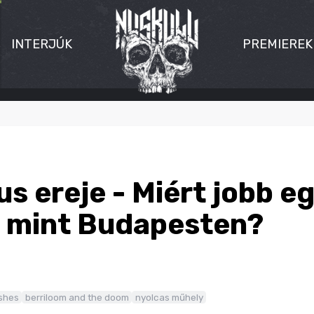
INTERJÚK
PREMIEREK
tus ereje - Miért jobb 
, mint Budapesten?
shes
berriloom and the doom
nyolcas műhely