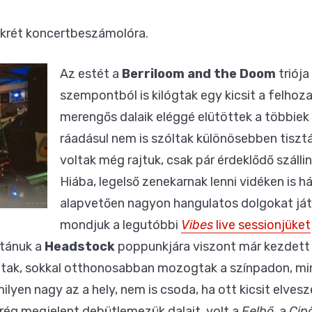
onkrét koncertbeszámolóra.
Az estét a
Berriloom and the Doom
triója
szempontból is kilógtak egy kicsit a felhoza
merengős dalaik eléggé elütöttek a többiek 
ráadásul nem is szóltak különösebben tiszt
voltak még rajtuk, csak pár érdeklődő száll
Hiába, legelső zenekarnak lenni vidéken is h
alapvetően nagyon hangulatos dolgokat já
mondjuk a legutóbbi
Vibes
live sessionjüket
Utánuk a
Headstock
poppunkjára viszont már kezdett b
tak, sokkal otthonosabban mozogtak a színpadon, mi
lyen nagy az a hely, nem is csoda, ha ott kicsit elvesz
mrég megjelent debütlemezük dalait, volt a
Felhő
, a
Cip