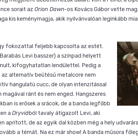
ence sorait az
Orion Dawn
-os Kovács Gábor vette mag
a kis keménymagja, akik nyilvánvalóan leginkább miatt
 fokozattal feljebb kapcsolta az estét.
 Barabás Levi basszer) a színpad helyett
ult, kifogyhatatlan lendülettel. Pedig a
z az alternatív beütésű metalcore nem
ív hangulatú cucc, de olyan intenzitással
en magával ránt és nem enged. Hangszeres
kban is erősek a srácok, de a banda legfőbb
űen a
Dryviá
ból tavaly átigazolt Levi, aki
aprított, de az egyik dal közben még a hely udvarára 
a tovább a témát. Na ez már show! A banda műsora főleg