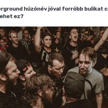
round húzónév jóval forróbb bulikat cs
lehet ez?